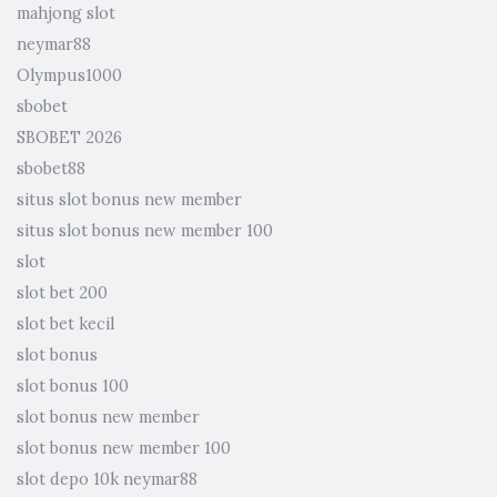
mahjong slot
neymar88
Olympus1000
sbobet
SBOBET 2026
sbobet88
situs slot bonus new member
situs slot bonus new member 100
slot
slot bet 200
slot bet kecil
slot bonus
slot bonus 100
slot bonus new member
slot bonus new member 100
slot depo 10k neymar88