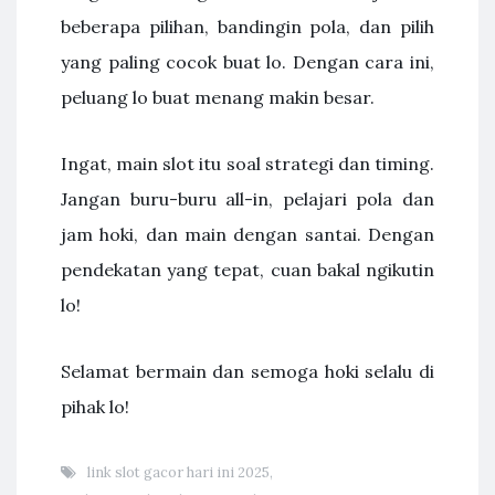
beberapa pilihan, bandingin pola, dan pilih
yang paling cocok buat lo. Dengan cara ini,
peluang lo buat menang makin besar.
Ingat, main slot itu soal strategi dan timing.
Jangan buru-buru all-in, pelajari pola dan
jam hoki, dan main dengan santai. Dengan
pendekatan yang tepat, cuan bakal ngikutin
lo!
Selamat bermain dan semoga hoki selalu di
pihak lo!
link slot gacor hari ini 2025
,