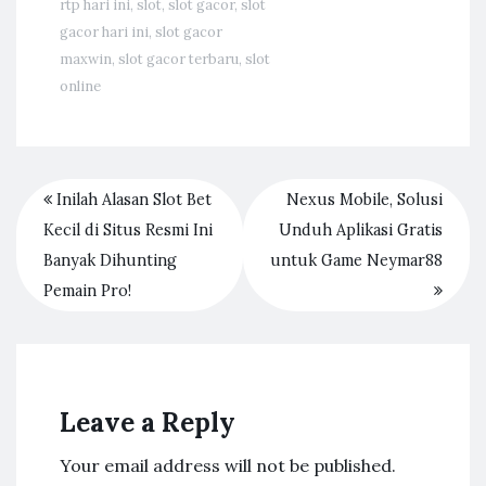
rtp hari ini
,
slot
,
slot gacor
,
slot
gacor hari ini
,
slot gacor
maxwin
,
slot gacor terbaru
,
slot
online
Inilah Alasan Slot Bet
Nexus Mobile, Solusi
Kecil di Situs Resmi Ini
Unduh Aplikasi Gratis
Banyak Dihunting
untuk Game Neymar88
Pemain Pro!
Leave a Reply
Your email address will not be published.