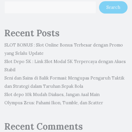
Search
Recent Posts
SLOT BONUS : Slot Online Bonus Terbesar dengan Promo
yang Selalu Update
Slot Depo 5K : Link Slot Modal 5K Terpercaya dengan Akses
Stabil
Seni dan Sains di Balik Formasi: Mengupas Pengaruh Taktik
dan Strategi dalam Taruhan Sepak Bola
Slot depo 10k Mudah Diakses, Jangan Asal Main
Olympus Zeus: Pahami Ikon, Tumble, dan Scatter
Recent Comments