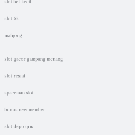
slot bet kecil
slot 5k
mahjong
slot gacor gampang menang
slot resmi
spaceman slot
bonus new member
slot depo qris