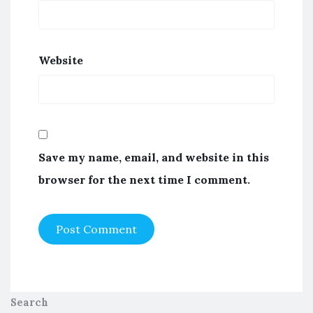
Website
Save my name, email, and website in this
browser for the next time I comment.
Search