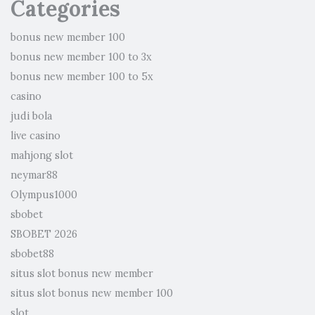
Categories
bonus new member 100
bonus new member 100 to 3x
bonus new member 100 to 5x
casino
judi bola
live casino
mahjong slot
neymar88
Olympus1000
sbobet
SBOBET 2026
sbobet88
situs slot bonus new member
situs slot bonus new member 100
slot