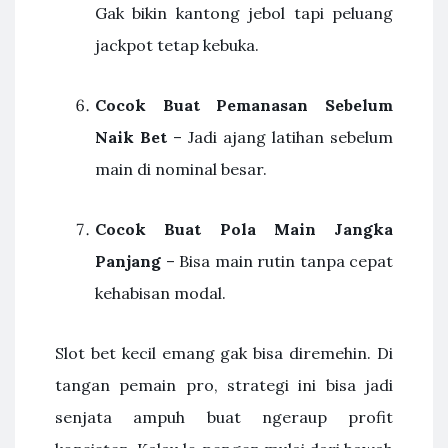
Gak bikin kantong jebol tapi peluang
jackpot tetap kebuka.
Cocok Buat Pemanasan Sebelum
Naik Bet
– Jadi ajang latihan sebelum
main di nominal besar.
Cocok Buat Pola Main Jangka
Panjang
– Bisa main rutin tanpa cepat
kehabisan modal.
Slot bet kecil emang gak bisa diremehin. Di
tangan pemain pro, strategi ini bisa jadi
senjata ampuh buat ngeraup profit