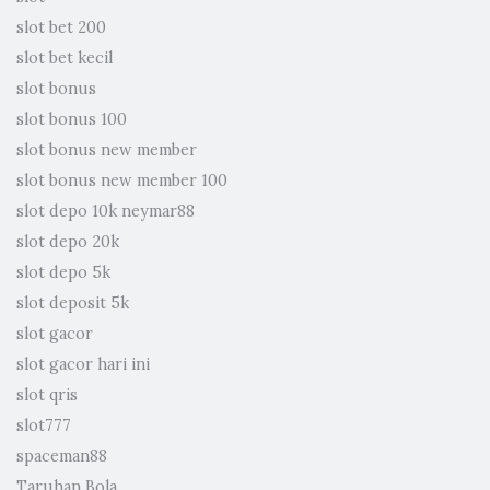
slot bet 200
slot bet kecil
slot bonus
slot bonus 100
slot bonus new member
slot bonus new member 100
slot depo 10k neymar88
slot depo 20k
slot depo 5k
slot deposit 5k
slot gacor
slot gacor hari ini
slot qris
slot777
spaceman88
Taruhan Bola