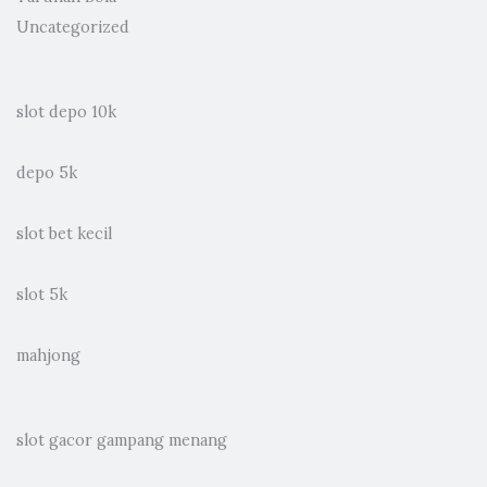
Uncategorized
slot depo 10k
depo 5k
slot bet kecil
slot 5k
mahjong
slot gacor gampang menang