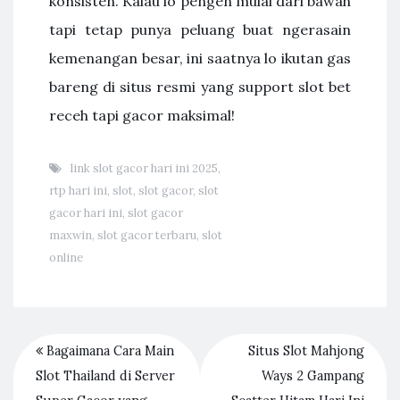
konsisten. Kalau lo pengen mulai dari bawah
tapi tetap punya peluang buat ngerasain
kemenangan besar, ini saatnya lo ikutan gas
bareng di situs resmi yang support slot bet
receh tapi gacor maksimal!
link slot gacor hari ini 2025
,
rtp hari ini
,
slot
,
slot gacor
,
slot
gacor hari ini
,
slot gacor
maxwin
,
slot gacor terbaru
,
slot
online
Bagaimana Cara Main
Situs Slot Mahjong
Slot Thailand di Server
Ways 2 Gampang