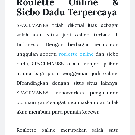
Roulette Online &
Sicbo Dadu Terpercaya
SPACEMAN88 telah dikenal luas sebagai
salah satu situs judi online terbaik di
Indonesia. Dengan berbagai permainan
unggulan seperti
roulette online
dan sicbo
dadu, SPACEMAN88 selalu menjadi pilihan
utama bagi para penggemar judi online.
Dibandingkan dengan situs-situs lainnya,
SPACEMAN88 menawarkan pengalaman
bermain yang sangat memuaskan dan tidak
akan membuat para pemain kecewa.
Roulette online merupakan salah satu