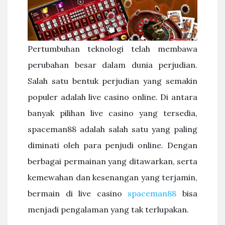
Pertumbuhan teknologi telah membawa
perubahan besar dalam dunia perjudian.
Salah satu bentuk perjudian yang semakin
populer adalah live casino online. Di antara
banyak pilihan live casino yang tersedia,
spaceman88 adalah salah satu yang paling
diminati oleh para penjudi online. Dengan
berbagai permainan yang ditawarkan, serta
kemewahan dan kesenangan yang terjamin,
bermain di live casino
spaceman88
bisa
menjadi pengalaman yang tak terlupakan.