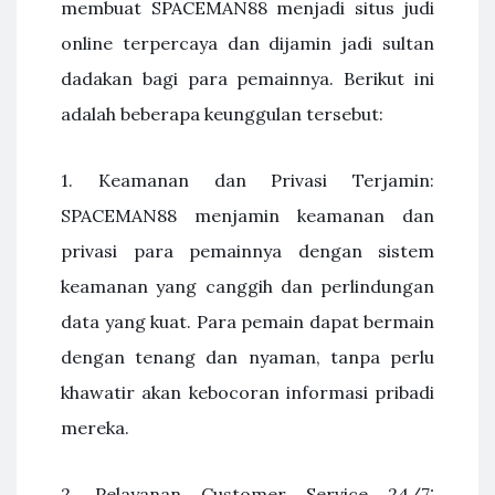
membuat SPACEMAN88 menjadi situs judi
online terpercaya dan dijamin jadi sultan
dadakan bagi para pemainnya. Berikut ini
adalah beberapa keunggulan tersebut:
1. Keamanan dan Privasi Terjamin:
SPACEMAN88 menjamin keamanan dan
privasi para pemainnya dengan sistem
keamanan yang canggih dan perlindungan
data yang kuat. Para pemain dapat bermain
dengan tenang dan nyaman, tanpa perlu
khawatir akan kebocoran informasi pribadi
mereka.
2. Pelayanan Customer Service 24/7: