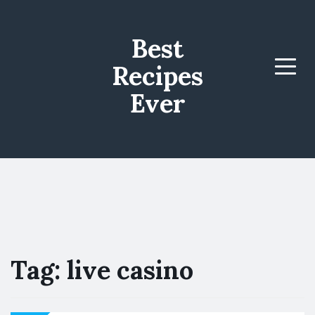
Best
Recipes
Menu
Ever
Tag:
live casino