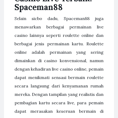
Spaceman88
Selain sicbo dadu, Spaceman88 juga
menawarkan berbagai permainan live
casino lainnya seperti roulette online dan
berbagai jenis permainan kartu. Roulette
online adalah permainan yang sering
dimainkan di casino konvensional, namun
dengan kehadiran live casino online, pemain
dapat menikmati sensasi bermain roulette
secara langsung dari kenyamanan rumah
mereka. Dengan tampilan yang realistis dan
pembagian kartu secara live, para pemain
dapat merasakan keseruan bermain di