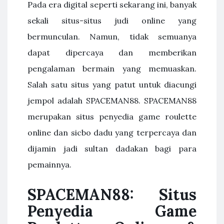
Pada era digital seperti sekarang ini, banyak
sekali situs-situs judi online yang
bermunculan. Namun, tidak semuanya
dapat dipercaya dan memberikan
pengalaman bermain yang memuaskan.
Salah satu situs yang patut untuk diacungi
jempol adalah SPACEMAN88. SPACEMAN88
merupakan situs penyedia game roulette
online dan sicbo dadu yang terpercaya dan
dijamin jadi sultan dadakan bagi para
pemainnya.
SPACEMAN88: Situs
Penyedia Game