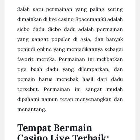
Salah satu permainan yang paling sering
dimainkan di live casino Spaceman88 adalah
sicbo dadu. Sicbo dadu adalah permainan
yang sangat populer di Asia, dan banyak
penjudi online yang menjadikannya sebagai
favorit mereka. Permainan ini melibatkan
tiga buah dadu yang dilemparkan, dan
pemain harus menebak hasil dari dadu
tersebut. Permainan ini sangat mudah
dipahami namun tetap menyenangkan dan
menantang.
Tempat Bermain
Casino Live Terbaik: