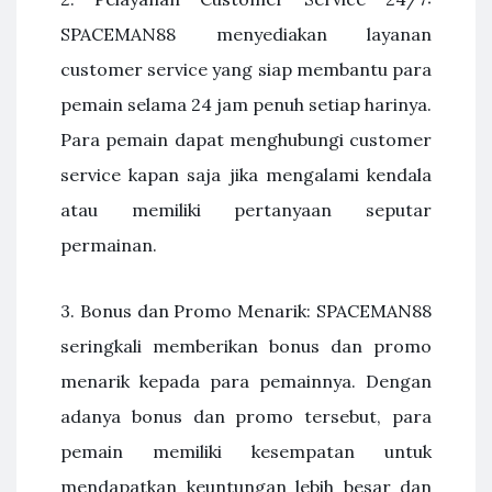
SPACEMAN88 menyediakan layanan
customer service yang siap membantu para
pemain selama 24 jam penuh setiap harinya.
Para pemain dapat menghubungi customer
service kapan saja jika mengalami kendala
atau memiliki pertanyaan seputar
permainan.
3. Bonus dan Promo Menarik: SPACEMAN88
seringkali memberikan bonus dan promo
menarik kepada para pemainnya. Dengan
adanya bonus dan promo tersebut, para
pemain memiliki kesempatan untuk
mendapatkan keuntungan lebih besar dan