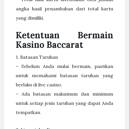
angka hasil penambahan dari total kartu
yang dimiliki.
Ketentuan Bermain
Kasino Baccarat
1. Batasan Taruhan
– Sebelum Anda mulai bermain, pastikan
untuk memahami batasan taruhan yang
berlaku di live casino.
– Ada batasan maksimum dan minimum
untuk setiap jenis taruhan yang dapat Anda
tempatkan.