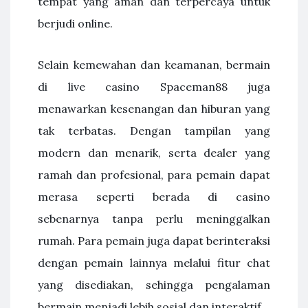
tempat yang aman dan terpercaya untuk
berjudi online.
Selain kemewahan dan keamanan, bermain
di live casino Spaceman88 juga
menawarkan kesenangan dan hiburan yang
tak terbatas. Dengan tampilan yang
modern dan menarik, serta dealer yang
ramah dan profesional, para pemain dapat
merasa seperti berada di casino
sebenarnya tanpa perlu meninggalkan
rumah. Para pemain juga dapat berinteraksi
dengan pemain lainnya melalui fitur chat
yang disediakan, sehingga pengalaman
bermain menjadi lebih sosial dan interaktif.