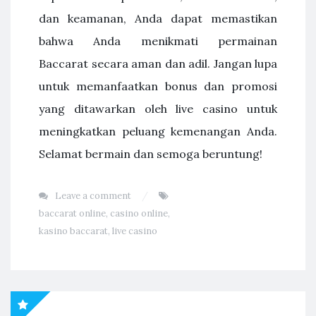
dan keamanan, Anda dapat memastikan
bahwa Anda menikmati permainan
Baccarat secara aman dan adil. Jangan lupa
untuk memanfaatkan bonus dan promosi
yang ditawarkan oleh live casino untuk
meningkatkan peluang kemenangan Anda.
Selamat bermain dan semoga beruntung!
Leave a comment
baccarat online
,
casino online
,
kasino baccarat
,
live casino