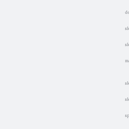
d
sl
sl
m
s
sl
s