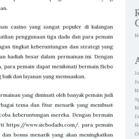
man.
nan casino yang sangat populer di kalangan
N
libatkan penggunaan tiga dadu dan para pemain
engan tingkat keberuntungan dan strategi yang
n hadiah besar dalam permainan ini. Dengan
, para pemain dapat menikmati bermain Sicbo
J
ng baik dan layanan yang memuaskan.
J
M
ermainan yang diminati oleh banyak pemain judi
Ap
rbagai tema dan fitur menarik yang membuat
M
ncoba keberuntungan mereka. Dengan bermain
D
erti https://www.sicbodadu.com/, para pemain
N
O
n dan bonus menarik yang akan meningkatkan