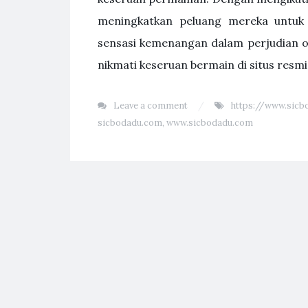
meningkatkan peluang mereka untu
sensasi kemenangan dalam perjudian on
nikmati keseruan bermain di situs resm
Leave a comment
https://www.sic
sicbodadu.com
,
www.sicbodadu.com