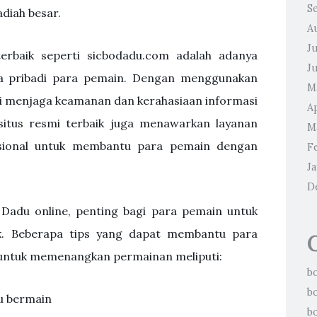
S
diah besar.
A
J
erbaik seperti sicbodadu.com adalah adanya
J
ta pribadi para pemain. Dengan menggunakan
M
 ini menjaga keamanan dan kerahasiaan informasi
A
 situs resmi terbaik juga menawarkan layanan
M
esional untuk membantu para pemain dengan
F
J
D
Dadu online, penting bagi para pemain untuk
ik. Beberapa tips yang dapat membantu para
untuk memenangkan permainan meliputi:
b
b
u bermain
b