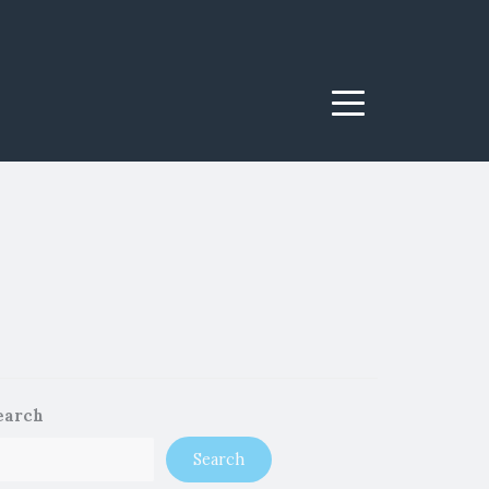
Menu
earch
Search