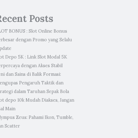
Recent Posts
LOT BONUS : Slot Online Bonus
erbesar dengan Promo yang Selalu
pdate
lot Depo 5K : Link Slot Modal 5K
erpercaya dengan Akses Stabil
ni dan Sains di Balik Formasi:
engupas Pengaruh Taktik dan
trategi dalam Taruhan Sepak Bola
lot depo 10k Mudah Diakses, Jangan
sal Main
lympus Zeus: Pahami Ikon, Tumble,
an Scatter