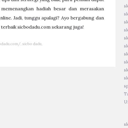
s
k memenangkan hadiah besar dan merasakan
s
line. Jadi, tunggu apalagi? Ayo bergabung dan
s
i terbaik sicbodadu.com sekarang juga!
s
s
bodadu.com/
,
sicbo dadu
,
sl
sl
sl
sl
s
s
T
U
s