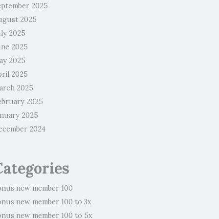
eptember 2025
ugust 2025
uly 2025
une 2025
ay 2025
pril 2025
arch 2025
ebruary 2025
anuary 2025
ecember 2024
Categories
onus new member 100
onus new member 100 to 3x
onus new member 100 to 5x