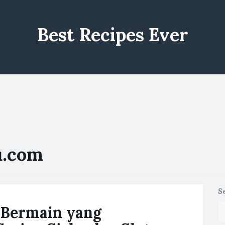
Best Recipes Ever
u.com
S
Bermain yang