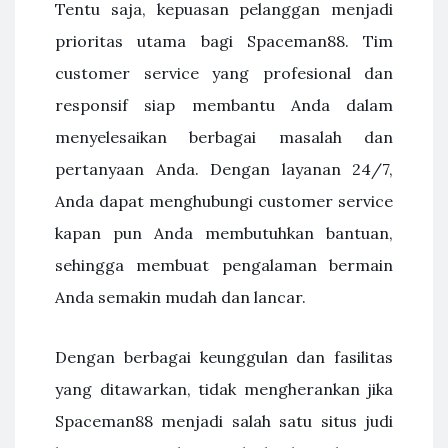
Tentu saja, kepuasan pelanggan menjadi
prioritas utama bagi Spaceman88. Tim
customer service yang profesional dan
responsif siap membantu Anda dalam
menyelesaikan berbagai masalah dan
pertanyaan Anda. Dengan layanan 24/7,
Anda dapat menghubungi customer service
kapan pun Anda membutuhkan bantuan,
sehingga membuat pengalaman bermain
Anda semakin mudah dan lancar.
Dengan berbagai keunggulan dan fasilitas
yang ditawarkan, tidak mengherankan jika
Spaceman88 menjadi salah satu situs judi