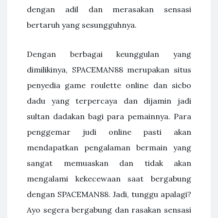
dengan adil dan merasakan sensasi
bertaruh yang sesungguhnya.
Dengan berbagai keunggulan yang
dimilikinya, SPACEMAN88 merupakan situs
penyedia game roulette online dan sicbo
dadu yang terpercaya dan dijamin jadi
sultan dadakan bagi para pemainnya. Para
penggemar judi online pasti akan
mendapatkan pengalaman bermain yang
sangat memuaskan dan tidak akan
mengalami kekecewaan saat bergabung
dengan SPACEMAN88. Jadi, tunggu apalagi?
Ayo segera bergabung dan rasakan sensasi