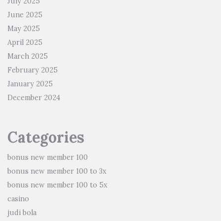
July 2025
June 2025
May 2025
April 2025
March 2025
February 2025
January 2025
December 2024
Categories
bonus new member 100
bonus new member 100 to 3x
bonus new member 100 to 5x
casino
judi bola