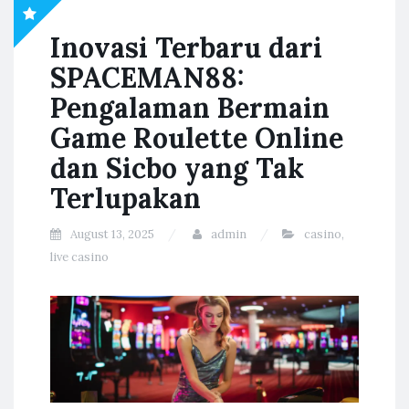
Inovasi Terbaru dari
SPACEMAN88:
Pengalaman Bermain
Game Roulette Online
dan Sicbo yang Tak
Terlupakan
August 13, 2025
admin
casino
,
live casino