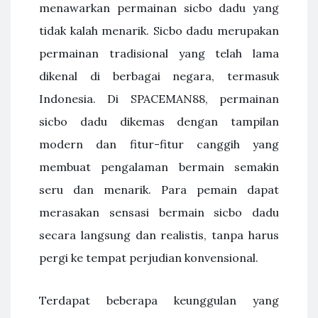
menawarkan permainan sicbo dadu yang
tidak kalah menarik. Sicbo dadu merupakan
permainan tradisional yang telah lama
dikenal di berbagai negara, termasuk
Indonesia. Di SPACEMAN88, permainan
sicbo dadu dikemas dengan tampilan
modern dan fitur-fitur canggih yang
membuat pengalaman bermain semakin
seru dan menarik. Para pemain dapat
merasakan sensasi bermain sicbo dadu
secara langsung dan realistis, tanpa harus
pergi ke tempat perjudian konvensional.
Terdapat beberapa keunggulan yang