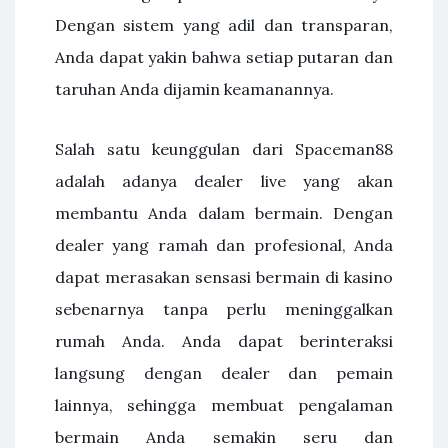
Dengan sistem yang adil dan transparan,
Anda dapat yakin bahwa setiap putaran dan
taruhan Anda dijamin keamanannya.
Salah satu keunggulan dari Spaceman88
adalah adanya dealer live yang akan
membantu Anda dalam bermain. Dengan
dealer yang ramah dan profesional, Anda
dapat merasakan sensasi bermain di kasino
sebenarnya tanpa perlu meninggalkan
rumah Anda. Anda dapat berinteraksi
langsung dengan dealer dan pemain
lainnya, sehingga membuat pengalaman
bermain Anda semakin seru dan