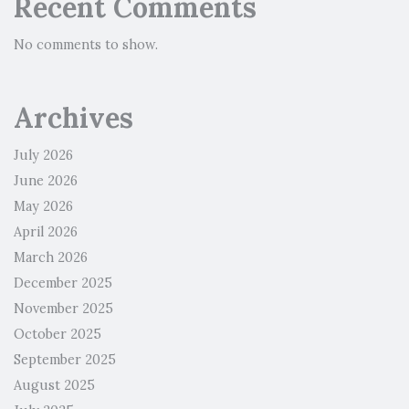
Recent Comments
No comments to show.
Archives
July 2026
June 2026
May 2026
April 2026
March 2026
December 2025
November 2025
October 2025
September 2025
August 2025