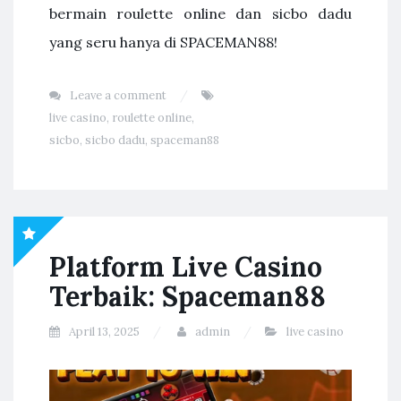
bermain roulette online dan sicbo dadu
yang seru hanya di SPACEMAN88!
Leave a comment
live casino
,
roulette online
,
sicbo
,
sicbo dadu
,
spaceman88
Platform Live Casino
Terbaik: Spaceman88
April 13, 2025
admin
live casino