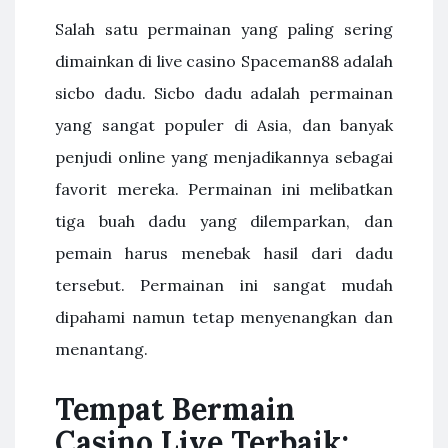
Salah satu permainan yang paling sering
dimainkan di live casino Spaceman88 adalah
sicbo dadu. Sicbo dadu adalah permainan
yang sangat populer di Asia, dan banyak
penjudi online yang menjadikannya sebagai
favorit mereka. Permainan ini melibatkan
tiga buah dadu yang dilemparkan, dan
pemain harus menebak hasil dari dadu
tersebut. Permainan ini sangat mudah
dipahami namun tetap menyenangkan dan
menantang.
Tempat Bermain
Casino Live Terbaik: