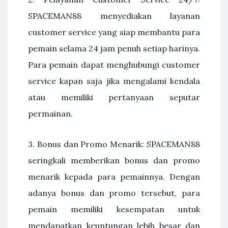
SPACEMAN88 menyediakan layanan
customer service yang siap membantu para
pemain selama 24 jam penuh setiap harinya.
Para pemain dapat menghubungi customer
service kapan saja jika mengalami kendala
atau memiliki pertanyaan seputar
permainan.
3. Bonus dan Promo Menarik: SPACEMAN88
seringkali memberikan bonus dan promo
menarik kepada para pemainnya. Dengan
adanya bonus dan promo tersebut, para
pemain memiliki kesempatan untuk
mendapatkan keuntungan lebih besar dan