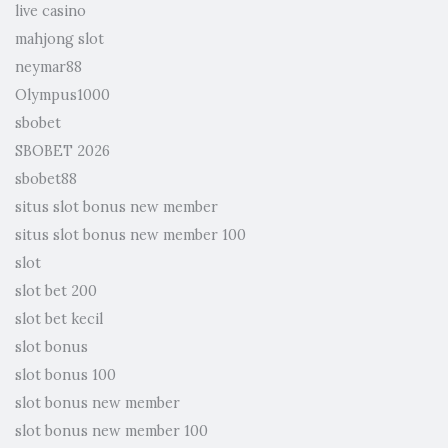
live casino
mahjong slot
neymar88
Olympus1000
sbobet
SBOBET 2026
sbobet88
situs slot bonus new member
situs slot bonus new member 100
slot
slot bet 200
slot bet kecil
slot bonus
slot bonus 100
slot bonus new member
slot bonus new member 100