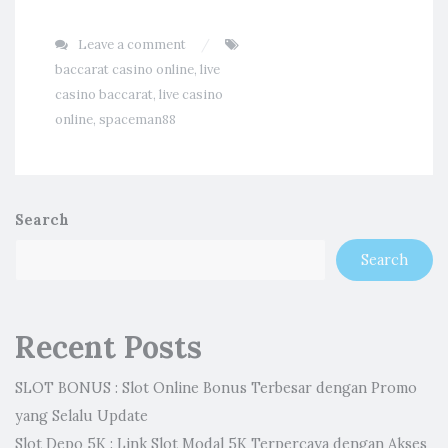
Leave a comment
baccarat casino online
,
live
casino baccarat
,
live casino
online
,
spaceman88
Search
Search
Recent Posts
SLOT BONUS : Slot Online Bonus Terbesar dengan Promo
yang Selalu Update
Slot Depo 5K : Link Slot Modal 5K Terpercaya dengan Akses