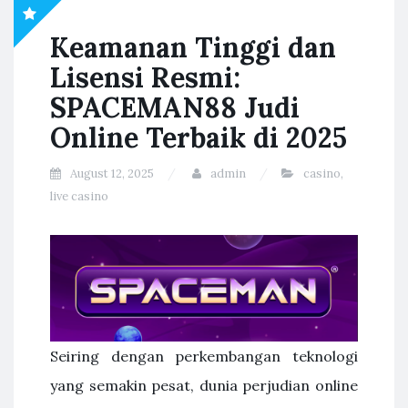
Keamanan Tinggi dan
Lisensi Resmi:
SPACEMAN88 Judi
Online Terbaik di 2025
August 12, 2025
admin
casino
,
live casino
Seiring dengan perkembangan teknologi
yang semakin pesat, dunia perjudian online