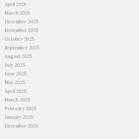
April 2026
March 2026
December 2025
November 2025
October 2025
September 2025
August 2025
July 2025
June 2025
May 2025
April 2025
March 2025
February 2025
January 2025
December 2024