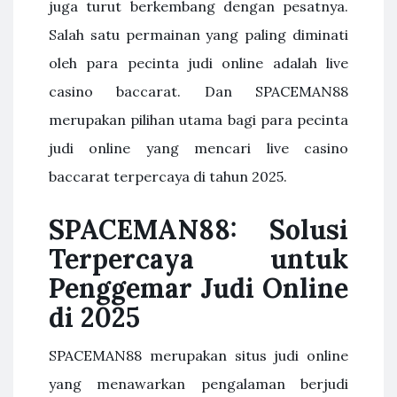
juga turut berkembang dengan pesatnya.
Salah satu permainan yang paling diminati
oleh para pecinta judi online adalah live
casino baccarat. Dan SPACEMAN88
merupakan pilihan utama bagi para pecinta
judi online yang mencari live casino
baccarat terpercaya di tahun 2025.
SPACEMAN88: Solusi
Terpercaya untuk
Penggemar Judi Online
di 2025
SPACEMAN88 merupakan situs judi online
yang menawarkan pengalaman berjudi