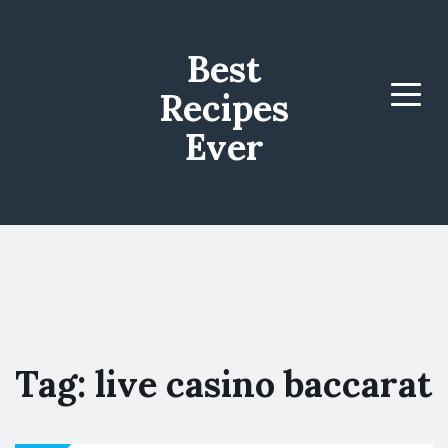
Best
Recipes
Menu
Ever
Tag:
live casino baccarat