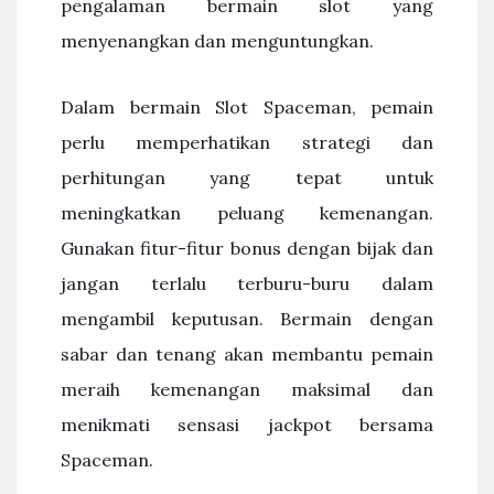
pengalaman bermain slot yang
menyenangkan dan menguntungkan.
Dalam bermain Slot Spaceman, pemain
perlu memperhatikan strategi dan
perhitungan yang tepat untuk
meningkatkan peluang kemenangan.
Gunakan fitur-fitur bonus dengan bijak dan
jangan terlalu terburu-buru dalam
mengambil keputusan. Bermain dengan
sabar dan tenang akan membantu pemain
meraih kemenangan maksimal dan
menikmati sensasi jackpot bersama
Spaceman.