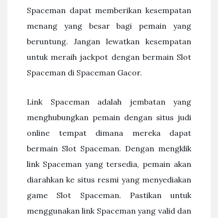
Spaceman dapat memberikan kesempatan
menang yang besar bagi pemain yang
beruntung. Jangan lewatkan kesempatan
untuk meraih jackpot dengan bermain Slot
Spaceman di Spaceman Gacor.
Link Spaceman adalah jembatan yang
menghubungkan pemain dengan situs judi
online tempat dimana mereka dapat
bermain Slot Spaceman. Dengan mengklik
link Spaceman yang tersedia, pemain akan
diarahkan ke situs resmi yang menyediakan
game Slot Spaceman. Pastikan untuk
menggunakan link Spaceman yang valid dan