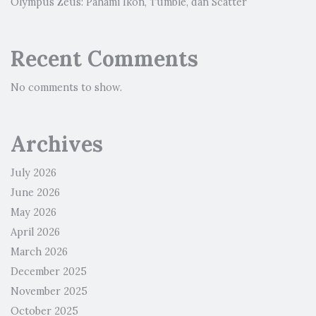
Olympus Zeus: Pahami Ikon, Tumble, dan Scatter
Recent Comments
No comments to show.
Archives
July 2026
June 2026
May 2026
April 2026
March 2026
December 2025
November 2025
October 2025