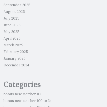
September 2025
August 2025
July 2025
June 2025
May 2025
April 2025
March 2025
February 2025
January 2025
December 2024
Categories
bonus new member 100
bonus new member 100 to 3x