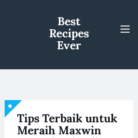
Best
Recipes
Menu
Ever
Tips Terbaik untuk
Meraih Maxwin