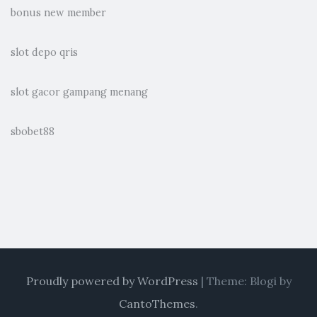
bonus new member
slot depo qris
slot gacor gampang menang
sbobet88
Proudly powered by WordPress
|
Theme: Blogi by
CantoThemes
.