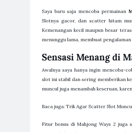
Saya baru saja mencoba permainan
M
Slotnya gacor, dan scatter hitam mu
Kemenangan kecil maupun besar teras
menunggu lama, membuat pengalaman b
Sensasi Menang di M
Awalnya saya hanya ingin mencoba-cob
slot ini stabil dan sering memberikan 
muncul juga menambah keseruan, karena
Baca juga: Trik Agar Scatter Slot Muncu
Fitur bonus di Mahjong Ways 2 juga s