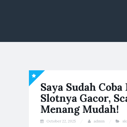
Saya Sudah Cob
Slotnya Gacor, S
Menang Mudah!
October 22, 2025
admin
sl