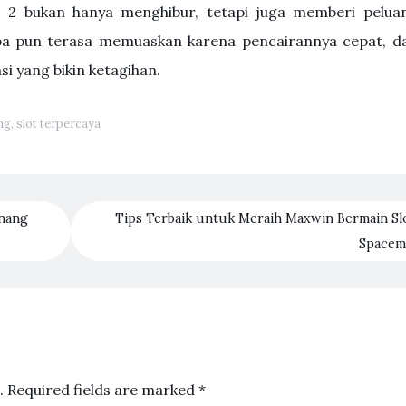
 2 bukan hanya menghibur, tetapi juga memberi pelua
a pun terasa memuaskan karena pencairannya cepat, d
i yang bikin ketagihan.
ng
,
slot terpercaya
enang
Tips Terbaik untuk Meraih Maxwin Bermain Slo
Space
.
Required fields are marked
*