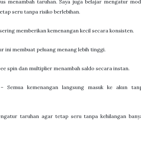
s menambah taruhan. Saya juga belajar mengatur mod
tap seru tanpa risiko berlebihan.
sering memberikan kemenangan kecil secara konsisten.
ur ini membuat peluang menang lebih tinggi.
ee spin dan multiplier menambah saldo secara instan.
 Semua kemenangan langsung masuk ke akun tan
gatur taruhan agar tetap seru tanpa kehilangan bany