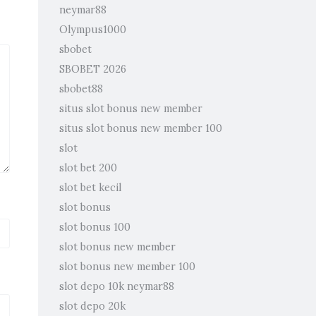
neymar88
Olympus1000
sbobet
SBOBET 2026
sbobet88
situs slot bonus new member
situs slot bonus new member 100
slot
slot bet 200
slot bet kecil
slot bonus
slot bonus 100
slot bonus new member
slot bonus new member 100
slot depo 10k neymar88
slot depo 20k