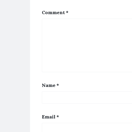
Comment
*
Name
*
Email
*