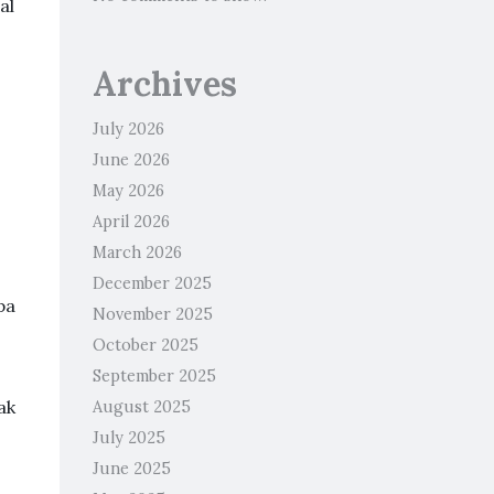
al
Archives
July 2026
June 2026
May 2026
April 2026
March 2026
December 2025
pa
November 2025
October 2025
September 2025
ak
August 2025
July 2025
June 2025