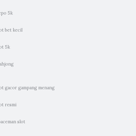
epo 5k
ot bet kecil
ot 5k
ahjong
lot gacor gampang menang
ot resmi
paceman slot