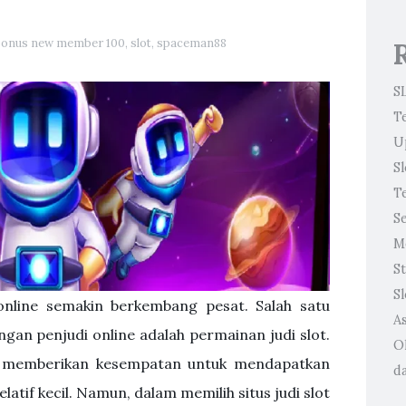
bonus new member 100
,
slot
,
spaceman88
S
T
U
S
T
Se
M
S
S
n online semakin berkembang pesat. Salah satu
A
gan penjudi online adalah permainan judi slot.
O
na memberikan kesempatan untuk mendapatkan
d
tif kecil. Namun, dalam memilih situs judi slot