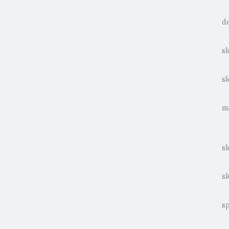
d
sl
sl
m
s
sl
s