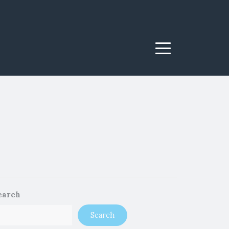
Menu
earch
Search