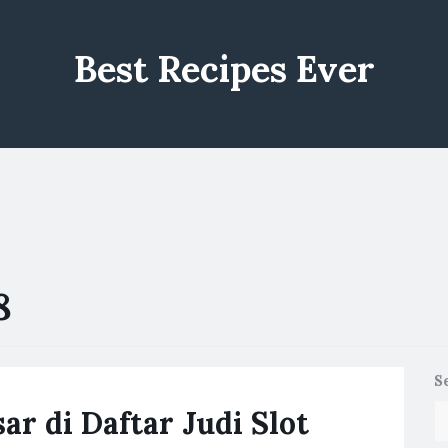
Best Recipes Ever
8
S
r di Daftar Judi Slot