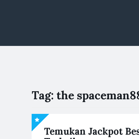
Tag:
the spaceman8
Temukan Jackpot Besa