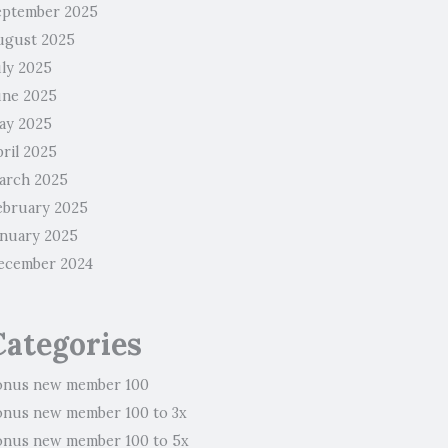
eptember 2025
ugust 2025
uly 2025
une 2025
ay 2025
pril 2025
arch 2025
ebruary 2025
anuary 2025
ecember 2024
Categories
onus new member 100
onus new member 100 to 3x
onus new member 100 to 5x