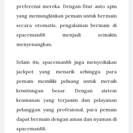
preferensi mereka. Dengan fitur auto spin
yang memungkinkan pemain untuk bermain
secara otomatis, pengalaman bermain di
spaceman88 menjadi semakin
menyenangkan.
Selain itu, spaceman88 juga menyediakan
jackpot yang menarik sehingga para
pemain memiliki peluang untuk meraih
keuntungan besar. Dengan sistem
keamanan yang terjamin dan pelayanan
pelanggan yang profesional, para pemain
dapat bermain dengan aman dan nyaman di
spaceman88.