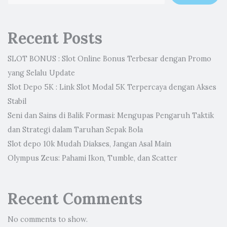
Recent Posts
SLOT BONUS : Slot Online Bonus Terbesar dengan Promo
yang Selalu Update
Slot Depo 5K : Link Slot Modal 5K Terpercaya dengan Akses
Stabil
Seni dan Sains di Balik Formasi: Mengupas Pengaruh Taktik
dan Strategi dalam Taruhan Sepak Bola
Slot depo 10k Mudah Diakses, Jangan Asal Main
Olympus Zeus: Pahami Ikon, Tumble, dan Scatter
Recent Comments
No comments to show.