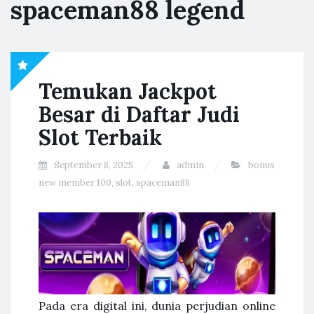
spaceman88 legend
Temukan Jackpot
Besar di Daftar Judi
Slot Terbaik
September 8, 2025
admin
bonus
new member 100
,
slot
,
spaceman88
Pada era digital ini, dunia perjudian online