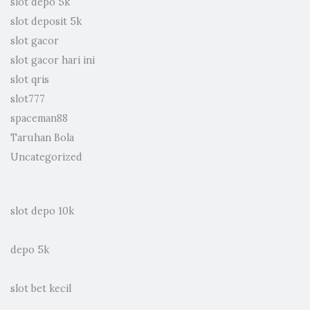
slot depo 5k
slot deposit 5k
slot gacor
slot gacor hari ini
slot qris
slot777
spaceman88
Taruhan Bola
Uncategorized
slot depo 10k
depo 5k
slot bet kecil