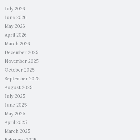
July 2026
June 2026
May 2026
April 2026
March 2026
December 2025
November 2025
October 2025
September 2025
August 2025
July 2025
June 2025
May 2025
April 2025
March 2025
February 2025