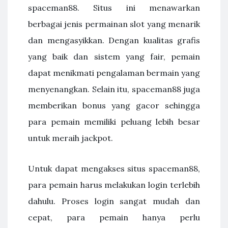
spaceman88. Situs ini menawarkan
berbagai jenis permainan slot yang menarik
dan mengasyikkan. Dengan kualitas grafis
yang baik dan sistem yang fair, pemain
dapat menikmati pengalaman bermain yang
menyenangkan. Selain itu, spaceman88 juga
memberikan bonus yang gacor sehingga
para pemain memiliki peluang lebih besar
untuk meraih jackpot.
Untuk dapat mengakses situs spaceman88,
para pemain harus melakukan login terlebih
dahulu. Proses login sangat mudah dan
cepat, para pemain hanya perlu