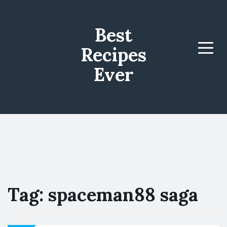
Best
Recipes
Menu
Ever
Tag:
spaceman88 saga