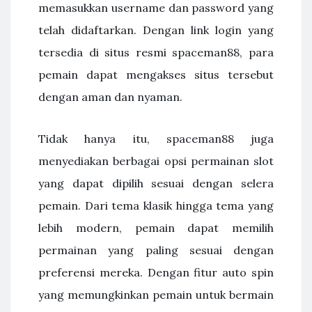
memasukkan username dan password yang
telah didaftarkan. Dengan link login yang
tersedia di situs resmi spaceman88, para
pemain dapat mengakses situs tersebut
dengan aman dan nyaman.
Tidak hanya itu, spaceman88 juga
menyediakan berbagai opsi permainan slot
yang dapat dipilih sesuai dengan selera
pemain. Dari tema klasik hingga tema yang
lebih modern, pemain dapat memilih
permainan yang paling sesuai dengan
preferensi mereka. Dengan fitur auto spin
yang memungkinkan pemain untuk bermain