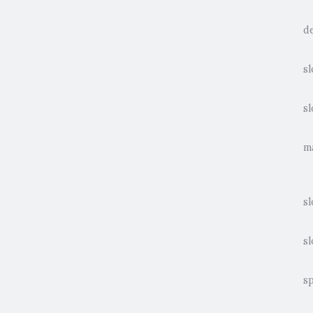
d
sl
sl
m
s
sl
s