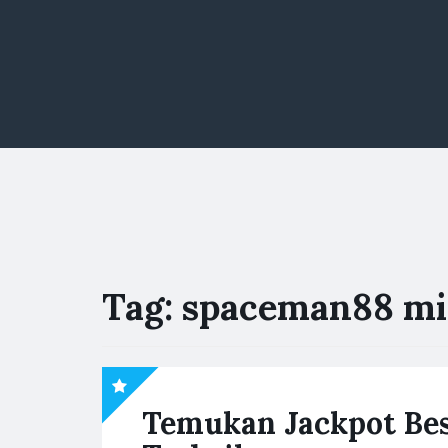
Tag:
spaceman88 mi
Temukan Jackpot Besa