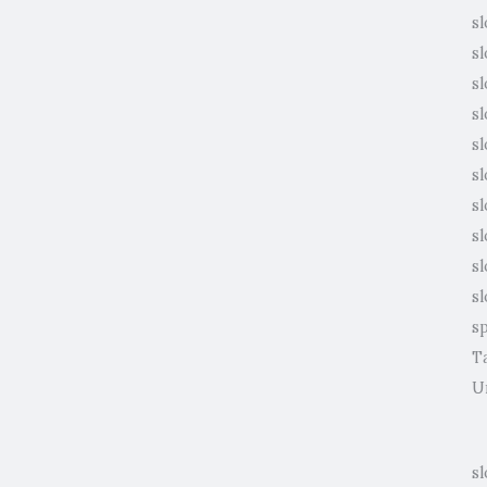
s
s
s
s
s
sl
sl
sl
sl
s
s
T
U
s