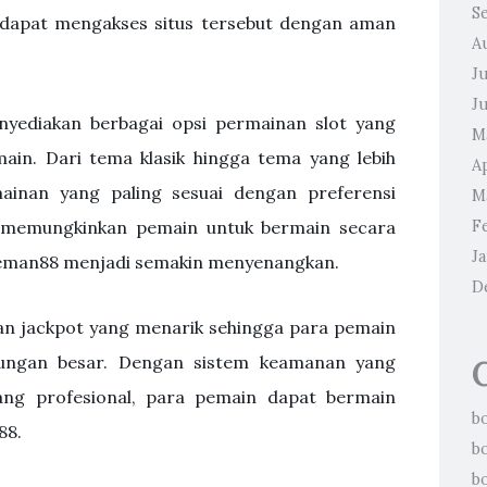
S
 dapat mengakses situs tersebut dengan aman
A
J
J
nyediakan berbagai opsi permainan slot yang
M
main. Dari tema klasik hingga tema yang lebih
A
inan yang paling sesuai dengan preferensi
M
F
g memungkinkan pemain untuk bermain secara
J
ceman88 menjadi semakin menyenangkan.
D
kan jackpot yang menarik sehingga para pemain
tungan besar. Dengan sistem keamanan yang
ang profesional, para pemain dapat bermain
b
88.
b
b