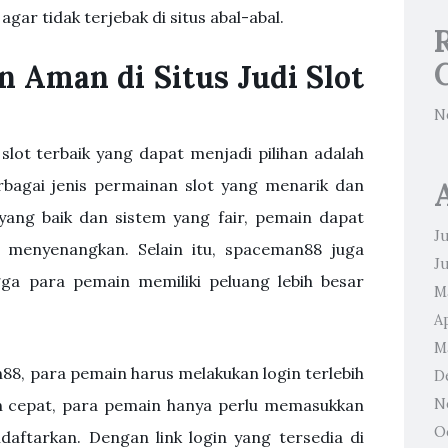
 agar tidak terjebak di situs abal-abal.
 Aman di Situs Judi Slot
N
 slot terbaik yang dapat menjadi pilihan adalah
bagai jenis permainan slot yang menarik dan
 yang baik dan sistem yang fair, pemain dapat
J
menyenangkan. Selain itu, spaceman88 juga
J
a para pemain memiliki peluang lebih besar
M
Ap
M
8, para pemain harus melakukan login terlebih
D
N
n cepat, para pemain hanya perlu memasukkan
O
aftarkan. Dengan link login yang tersedia di