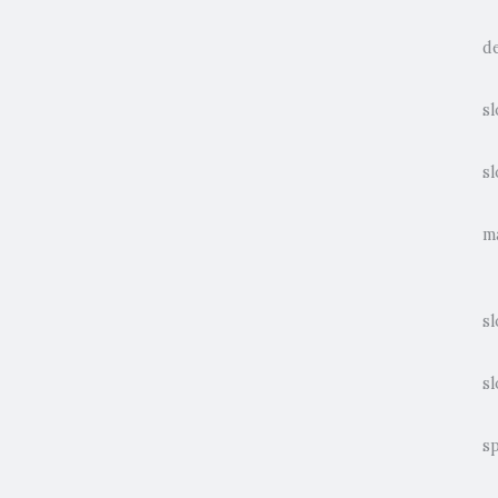
d
sl
sl
m
s
sl
s