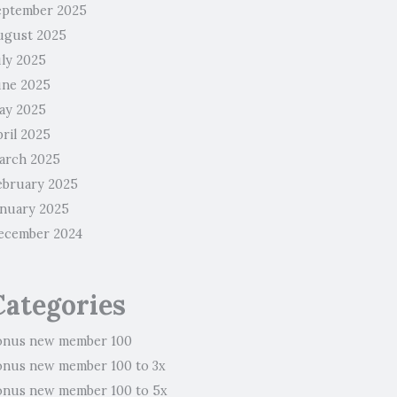
eptember 2025
ugust 2025
uly 2025
une 2025
ay 2025
pril 2025
arch 2025
ebruary 2025
anuary 2025
ecember 2024
Categories
onus new member 100
onus new member 100 to 3x
onus new member 100 to 5x