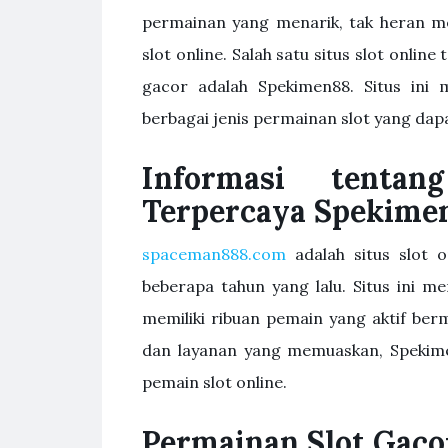
permainan yang menarik, tak heran m
slot online. Salah satu situs slot onli
gacor adalah Spekimen88. Situs ini 
berbagai jenis permainan slot yang dap
Informasi tenta
Terpercaya Spekime
spaceman888.com
adalah situs slot o
beberapa tahun yang lalu. Situs ini me
memiliki ribuan pemain yang aktif ber
dan layanan yang memuaskan, Spekimen
pemain slot online.
Permainan Slot Gaco