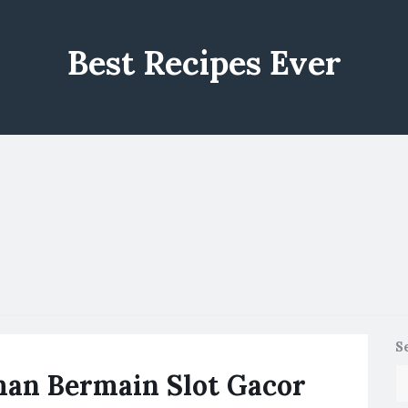
Best Recipes Ever
S
an Bermain Slot Gacor