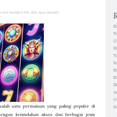
s new member 100
,
slot
,
spaceman88
S
T
U
S
T
Se
M
S
S
A
O
salah satu permainan yang paling populer di
d
 Dengan kemudahan akses dan berbagai jenis