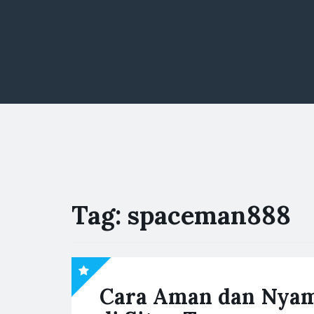
Tag:
spaceman888
Cara Aman dan Nyam