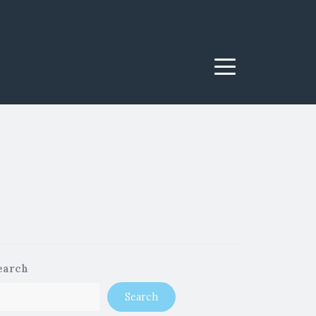
Menu
earch
Search