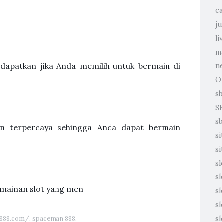
c
ju
li
m
dapatkan jika Anda memilih untuk bermain di
n
O
s
S
s
dan terpercaya sehingga Anda dapat bermain
s
s
sl
sl
rmainan slot yang men
sl
s
n888.com/
,
spaceman 888
,
s