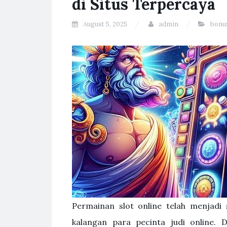
di Situs Terpercaya
August 5, 2025
admin
bonu
Permainan slot online telah menjadi 
kalangan para pecinta judi online.