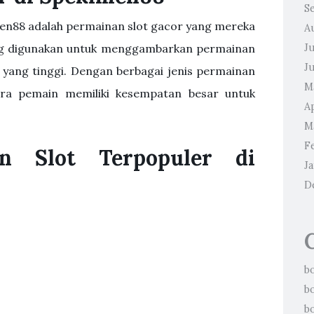
S
imen88 adalah permainan slot gacor yang mereka
A
yang digunakan untuk menggambarkan permainan
J
J
 yang tinggi. Dengan berbagai jenis permainan
M
ara pemain memiliki kesempatan besar untuk
A
M
F
an Slot Terpopuler di
J
D
b
b
b