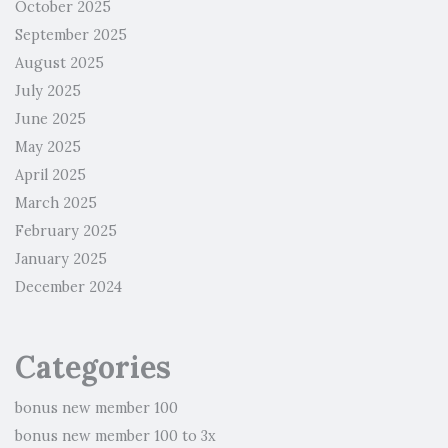
October 2025
September 2025
August 2025
July 2025
June 2025
May 2025
April 2025
March 2025
February 2025
January 2025
December 2024
Categories
bonus new member 100
bonus new member 100 to 3x