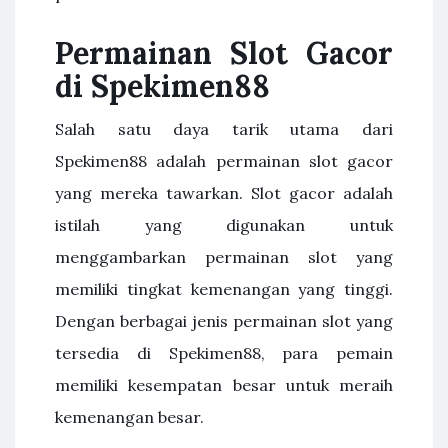
Permainan Slot Gacor
di Spekimen88
Salah satu daya tarik utama dari
Spekimen88 adalah permainan slot gacor
yang mereka tawarkan. Slot gacor adalah
istilah yang digunakan untuk
menggambarkan permainan slot yang
memiliki tingkat kemenangan yang tinggi.
Dengan berbagai jenis permainan slot yang
tersedia di Spekimen88, para pemain
memiliki kesempatan besar untuk meraih
kemenangan besar.