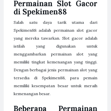
Permainan Slot Gacor
di Spekimen88
Salah satu daya tarik utama dari
Spekimen88 adalah permainan slot gacor
yang mereka tawarkan. Slot gacor adalah
istilah yang digunakan untuk
menggambarkan permainan slot yang
memiliki tingkat kemenangan yang tinggi.
Dengan berbagai jenis permainan slot yang
tersedia di Spekimen88, para pemain
memiliki kesempatan besar untuk meraih
kemenangan besar.
Beberapa Permainan