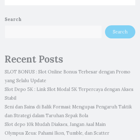
Search
Search
Recent Posts
SLOT BONUS : Slot Online Bonus Terbesar dengan Promo
yang Selalu Update
Slot Depo 5K : Link Slot Modal 5K Terpercaya dengan Akses
Stabil
Seni dan Sains di Balik Formasi: Mengupas Pengaruh Taktik
dan Strategi dalam Taruhan Sepak Bola
Slot depo 10k Mudah Diakses, Jangan Asal Main
Olympus Zeus: Pahami Ikon, Tumble, dan Scatter