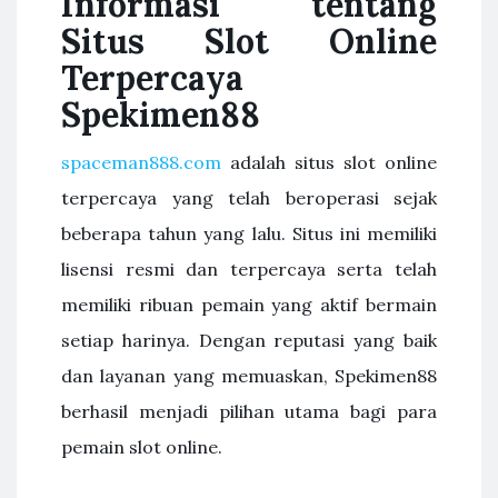
Informasi tentang
Situs Slot Online
Terpercaya
Spekimen88
spaceman888.com
adalah situs slot online
terpercaya yang telah beroperasi sejak
beberapa tahun yang lalu. Situs ini memiliki
lisensi resmi dan terpercaya serta telah
memiliki ribuan pemain yang aktif bermain
setiap harinya. Dengan reputasi yang baik
dan layanan yang memuaskan, Spekimen88
berhasil menjadi pilihan utama bagi para
pemain slot online.