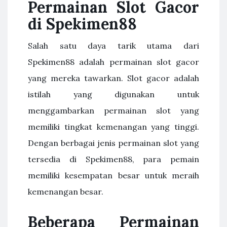
Permainan Slot Gacor
di Spekimen88
Salah satu daya tarik utama dari
Spekimen88 adalah permainan slot gacor
yang mereka tawarkan. Slot gacor adalah
istilah yang digunakan untuk
menggambarkan permainan slot yang
memiliki tingkat kemenangan yang tinggi.
Dengan berbagai jenis permainan slot yang
tersedia di Spekimen88, para pemain
memiliki kesempatan besar untuk meraih
kemenangan besar.
Beberapa Permainan