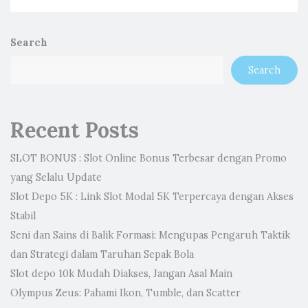
Search
Search
Recent Posts
SLOT BONUS : Slot Online Bonus Terbesar dengan Promo
yang Selalu Update
Slot Depo 5K : Link Slot Modal 5K Terpercaya dengan Akses
Stabil
Seni dan Sains di Balik Formasi: Mengupas Pengaruh Taktik
dan Strategi dalam Taruhan Sepak Bola
Slot depo 10k Mudah Diakses, Jangan Asal Main
Olympus Zeus: Pahami Ikon, Tumble, dan Scatter