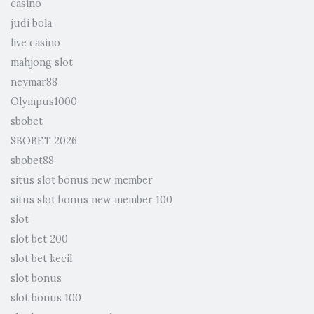
casino
judi bola
live casino
mahjong slot
neymar88
Olympus1000
sbobet
SBOBET 2026
sbobet88
situs slot bonus new member
situs slot bonus new member 100
slot
slot bet 200
slot bet kecil
slot bonus
slot bonus 100