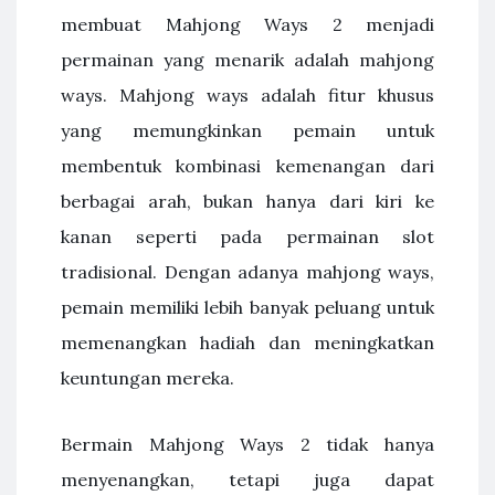
membuat Mahjong Ways 2 menjadi
permainan yang menarik adalah mahjong
ways. Mahjong ways adalah fitur khusus
yang memungkinkan pemain untuk
membentuk kombinasi kemenangan dari
berbagai arah, bukan hanya dari kiri ke
kanan seperti pada permainan slot
tradisional. Dengan adanya mahjong ways,
pemain memiliki lebih banyak peluang untuk
memenangkan hadiah dan meningkatkan
keuntungan mereka.
Bermain Mahjong Ways 2 tidak hanya
menyenangkan, tetapi juga dapat