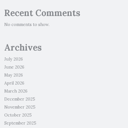
Recent Comments
No comments to show.
Archives
July 2026
June 2026
May 2026
April 2026
March 2026
December 2025
November 2025
October 2025
September 2025