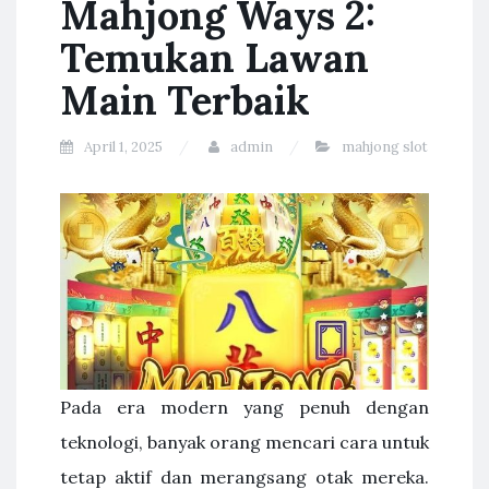
Mahjong Ways 2:
Temukan Lawan
Main Terbaik
April 1, 2025
admin
mahjong slot
Pada era modern yang penuh dengan
teknologi, banyak orang mencari cara untuk
tetap aktif dan merangsang otak mereka.