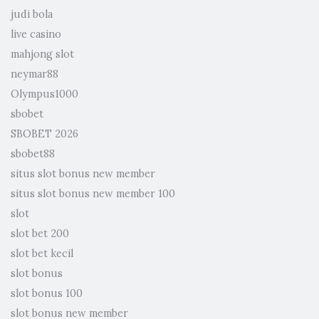
judi bola
live casino
mahjong slot
neymar88
Olympus1000
sbobet
SBOBET 2026
sbobet88
situs slot bonus new member
situs slot bonus new member 100
slot
slot bet 200
slot bet kecil
slot bonus
slot bonus 100
slot bonus new member