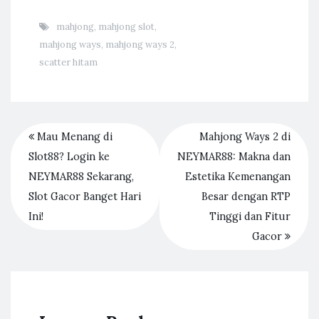
mahjong
,
mahjong slot
,
mahjong ways
,
mahjong ways 2
,
scatter hitam
Mau Menang di
Mahjong Ways 2 di
Slot88? Login ke
NEYMAR88: Makna dan
NEYMAR88 Sekarang,
Estetika Kemenangan
Slot Gacor Banget Hari
Besar dengan RTP
Ini!
Tinggi dan Fitur
Gacor