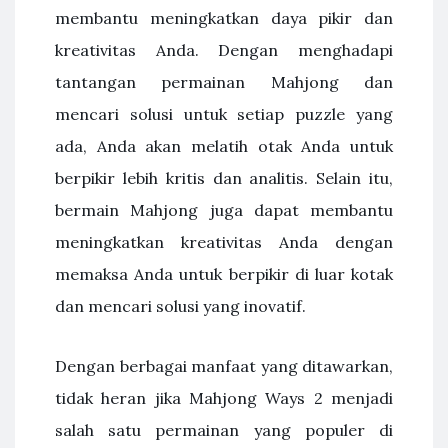
membantu meningkatkan daya pikir dan
kreativitas Anda. Dengan menghadapi
tantangan permainan Mahjong dan
mencari solusi untuk setiap puzzle yang
ada, Anda akan melatih otak Anda untuk
berpikir lebih kritis dan analitis. Selain itu,
bermain Mahjong juga dapat membantu
meningkatkan kreativitas Anda dengan
memaksa Anda untuk berpikir di luar kotak
dan mencari solusi yang inovatif.
Dengan berbagai manfaat yang ditawarkan,
tidak heran jika Mahjong Ways 2 menjadi
salah satu permainan yang populer di