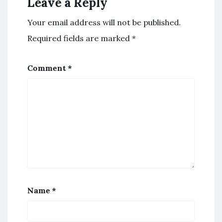
Leave a Reply
Your email address will not be published.
Required fields are marked
*
Comment
*
Name
*