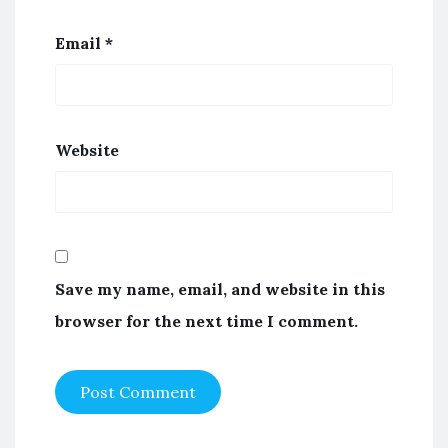
Email
*
Website
Save my name, email, and website in this
browser for the next time I comment.