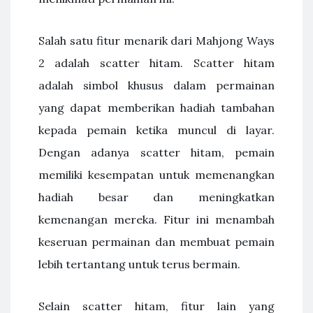
Salah satu fitur menarik dari Mahjong Ways
2 adalah scatter hitam. Scatter hitam
adalah simbol khusus dalam permainan
yang dapat memberikan hadiah tambahan
kepada pemain ketika muncul di layar.
Dengan adanya scatter hitam, pemain
memiliki kesempatan untuk memenangkan
hadiah besar dan meningkatkan
kemenangan mereka. Fitur ini menambah
keseruan permainan dan membuat pemain
lebih tertantang untuk terus bermain.
Selain scatter hitam, fitur lain yang