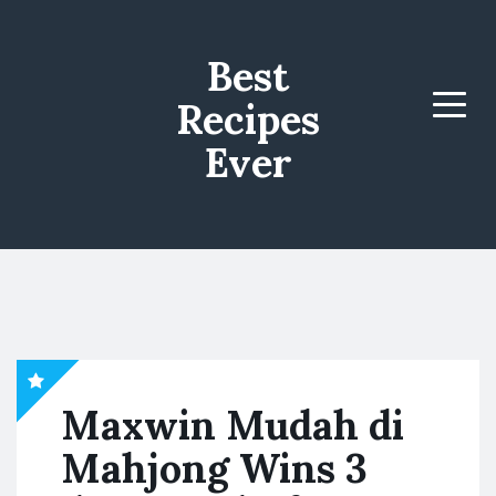
Best
Recipes
Menu
Ever
Maxwin Mudah di
Mahjong Wins 3