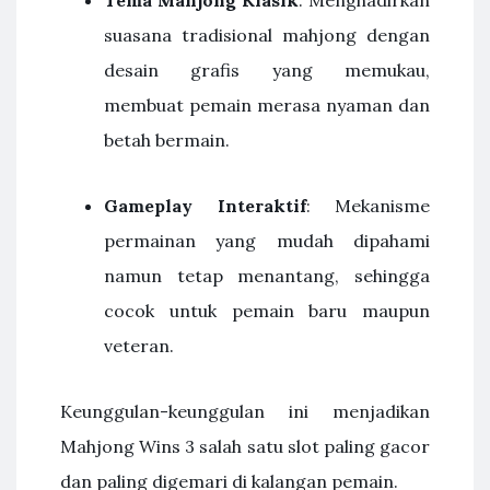
suasana tradisional mahjong dengan
desain grafis yang memukau,
membuat pemain merasa nyaman dan
betah bermain.
Gameplay Interaktif
: Mekanisme
permainan yang mudah dipahami
namun tetap menantang, sehingga
cocok untuk pemain baru maupun
veteran.
Keunggulan-keunggulan ini menjadikan
Mahjong Wins 3 salah satu slot paling gacor
dan paling digemari di kalangan pemain.