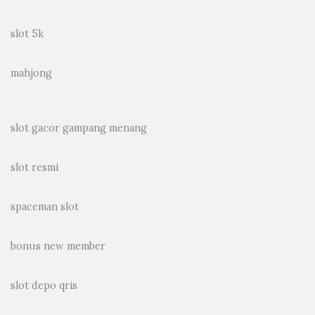
slot 5k
mahjong
slot gacor gampang menang
slot resmi
spaceman slot
bonus new member
slot depo qris