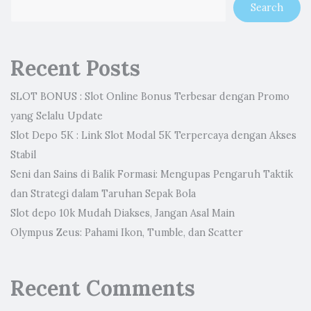
Search
Recent Posts
SLOT BONUS : Slot Online Bonus Terbesar dengan Promo
yang Selalu Update
Slot Depo 5K : Link Slot Modal 5K Terpercaya dengan Akses
Stabil
Seni dan Sains di Balik Formasi: Mengupas Pengaruh Taktik
dan Strategi dalam Taruhan Sepak Bola
Slot depo 10k Mudah Diakses, Jangan Asal Main
Olympus Zeus: Pahami Ikon, Tumble, dan Scatter
Recent Comments