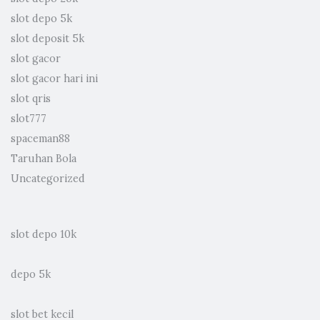
slot depo 5k
slot deposit 5k
slot gacor
slot gacor hari ini
slot qris
slot777
spaceman88
Taruhan Bola
Uncategorized
slot depo 10k
depo 5k
slot bet kecil