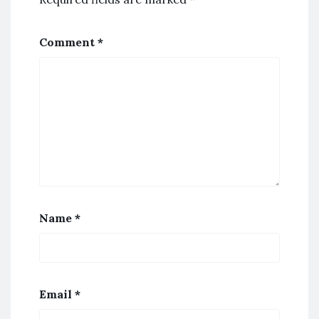
Comment
*
Name
*
Email
*