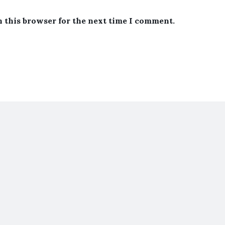
n this browser for the next time I comment.