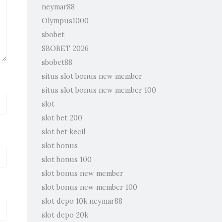
neymar88
Olympus1000
sbobet
SBOBET 2026
sbobet88
situs slot bonus new member
situs slot bonus new member 100
slot
slot bet 200
slot bet kecil
slot bonus
slot bonus 100
slot bonus new member
slot bonus new member 100
slot depo 10k neymar88
slot depo 20k