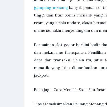
gampang menang
banyak pemain di ta
tinggi dan fitur bonus menarik yang
resmi yang selalu update, akses berma
online semakin menyenangkan dan men
Permainan slot gacor hari ini hadir 
dan mekanisme transparan. Pemilihan
data dan transaksi. Selain itu, sit
menarik yang bisa dimanfaatkan un
jackpot.
Baca juga: Cara Memilih Situs Slot Res
Tips Memaksimalkan Peluang Menang di 