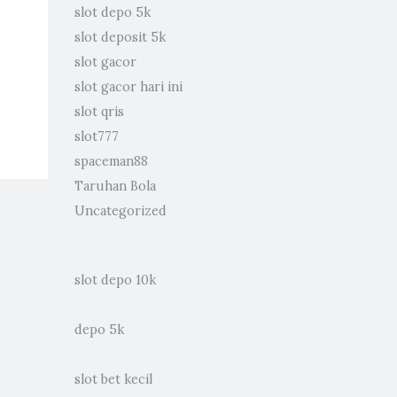
slot depo 5k
slot deposit 5k
slot gacor
slot gacor hari ini
slot qris
slot777
spaceman88
Taruhan Bola
Uncategorized
slot depo 10k
depo 5k
slot bet kecil