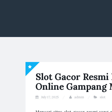
Slot Gacor Resmi 
Online Gampang 
July 17, 2025
admin
slot
Mencari situs slot gacor resmi yan