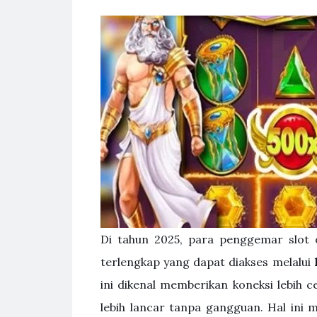
Di tahun 2025, para penggemar slot 
terlengkap yang dapat diakses melalui
ini dikenal memberikan koneksi lebih c
lebih lancar tanpa gangguan. Hal ini m