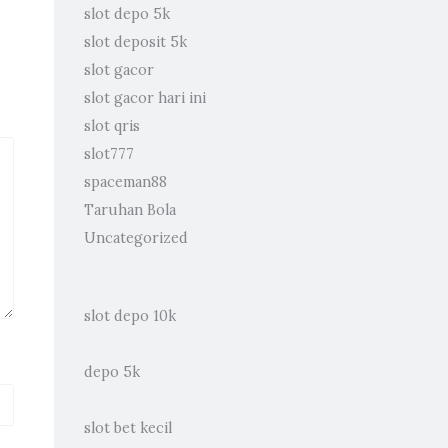
slot depo 5k
slot deposit 5k
slot gacor
slot gacor hari ini
slot qris
slot777
spaceman88
Taruhan Bola
Uncategorized
slot depo 10k
depo 5k
slot bet kecil