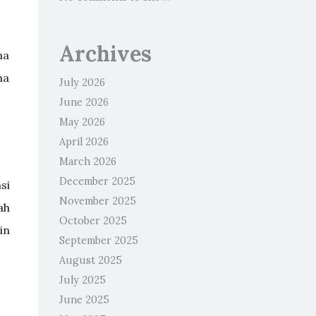
Archives
ma
ma
July 2026
June 2026
May 2026
April 2026
March 2026
December 2025
si
November 2025
ah
October 2025
in
September 2025
August 2025
July 2025
June 2025