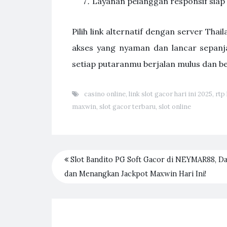
Layanan pelanggan responsif sia
Pilih link alternatif dengan server Thai
akses yang nyaman dan lancar sepanja
setiap putaranmu berjalan mulus dan b
casino online
,
link slot gacor hari ini 2025
,
rtp 
maxwin
,
slot gacor terbaru
,
slot online
Slot Bandito PG Soft Gacor di NEYMAR88, Da
dan Menangkan Jackpot Maxwin Hari Ini!