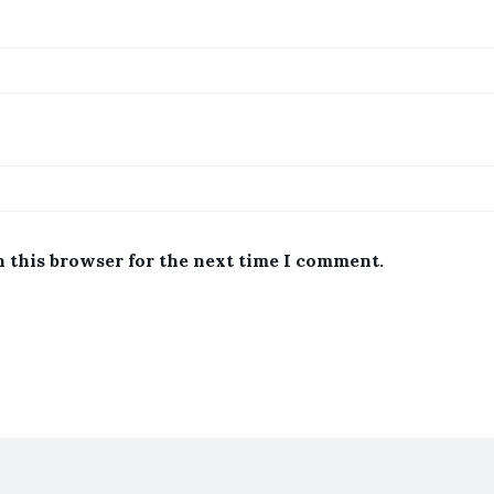
n this browser for the next time I comment.