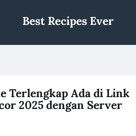
Best Recipes Ever
e Terlengkap Ada di Link
acor 2025 dengan Server