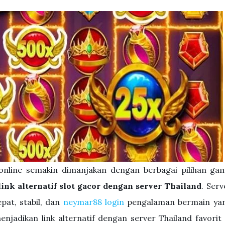
online semakin dimanjakan dengan berbagai pilihan ga
link alternatif slot gacor dengan server Thailand
. Serv
epat, stabil, dan
neymar88 login
pengalaman bermain ya
enjadikan link alternatif dengan server Thailand favorit 