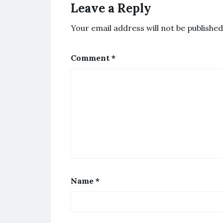
Leave a Reply
Your email address will not be published
Comment
*
Name
*