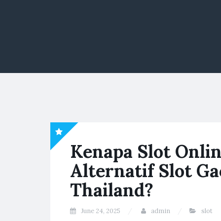
Kenapa Slot Onlin
Alternatif Slot G
Thailand?
June 24, 2025
admin
slot