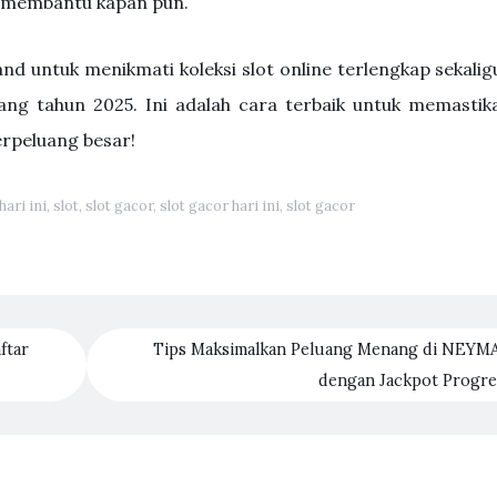
p membantu kapan pun.
land untuk menikmati koleksi slot online terlengkap sekalig
ng tahun 2025. Ini adalah cara terbaik untuk memastik
erpeluang besar!
hari ini
,
slot
,
slot gacor
,
slot gacor hari ini
,
slot gacor
ftar
Tips Maksimalkan Peluang Menang di NEYM
dengan Jackpot Progre