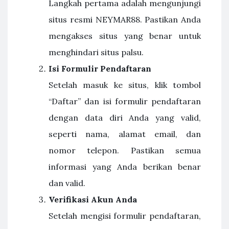
Langkah pertama adalah mengunjungi
situs resmi NEYMAR88. Pastikan Anda
mengakses situs yang benar untuk
menghindari situs palsu.
Isi Formulir Pendaftaran
Setelah masuk ke situs, klik tombol
“Daftar” dan isi formulir pendaftaran
dengan data diri Anda yang valid,
seperti nama, alamat email, dan
nomor telepon. Pastikan semua
informasi yang Anda berikan benar
dan valid.
Verifikasi Akun Anda
Setelah mengisi formulir pendaftaran,