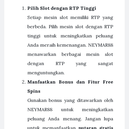
Pilih Slot dengan RTP Tinggi
Setiap mesin slot memiliki RTP yang
berbeda. Pilih mesin slot dengan RTP
tinggi untuk meningkatkan peluang
Anda meraih kemenangan. NEYMAR88
menawarkan berbagai mesin slot
dengan RTP yang sangat
menguntungkan.
Manfaatkan Bonus dan Fitur Free
Spins
Gunakan bonus yang ditawarkan oleh
NEYMAR88 untuk meningkatkan
peluang Anda menang. Jangan lupa
untuk memanfaatkan
putaran gratis