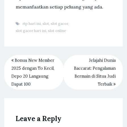
memanfaatkan setiap peluang yang ada.
rtp hari ini
,
slot
,
slot gacor
,
slot gacor hari ini
,
slot online
Bonus New Member
Jelajahi Dunia
2025 dengan To Kecil,
Baccarat: Pengalaman
Depo 20 Langsung
Bermain di Situs Judi
Dapat 100
Terbaik
Leave a Reply