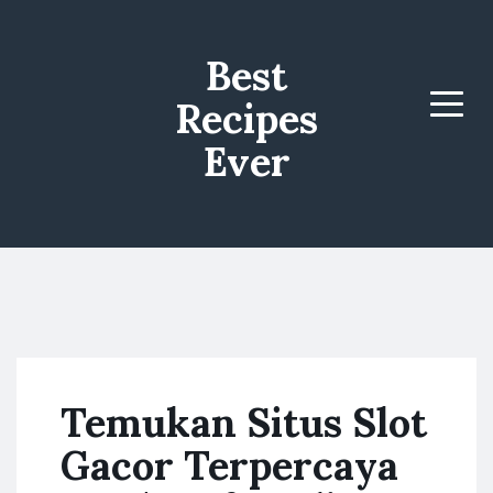
Best
Recipes
Menu
Ever
Temukan Situs Slot
Gacor Terpercaya