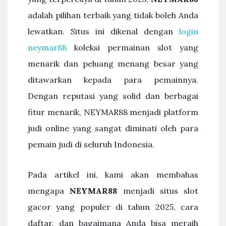
adalah pilihan terbaik yang tidak boleh Anda
lewatkan. Situs ini dikenal dengan
login
neymar88
koleksi permainan slot yang
menarik dan peluang menang besar yang
ditawarkan kepada para pemainnya.
Dengan reputasi yang solid dan berbagai
fitur menarik, NEYMAR88 menjadi platform
judi online yang sangat diminati oleh para
pemain judi di seluruh Indonesia.
Pada artikel ini, kami akan membahas
mengapa
NEYMAR88
menjadi situs slot
gacor yang populer di tahun 2025, cara
daftar, dan bagaimana Anda bisa meraih