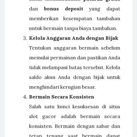
dan
bonus deposit
yang dapat
memberikan kesempatan tambahan
untuk bermain tanpa biaya tambahan.
Kelola Anggaran Anda dengan Bijak
Tentukan anggaran bermain sebelum
memulai permainan dan pastikan Anda
tidak melampaui batas tersebut. Kelola
saldo akun Anda dengan bijak untuk
menghindari kerugian besar.
Bermain Secara Konsisten
Salah satu kunci kesuksesan di situs
slot gacor adalah bermain secara
konsisten. Bermain dengan sabar dan
tetap tenang saat bermain dapat