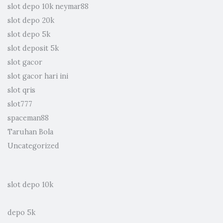
slot depo 10k neymar88
slot depo 20k
slot depo 5k
slot deposit 5k
slot gacor
slot gacor hari ini
slot qris
slot777
spaceman88
Taruhan Bola
Uncategorized
slot depo 10k
depo 5k