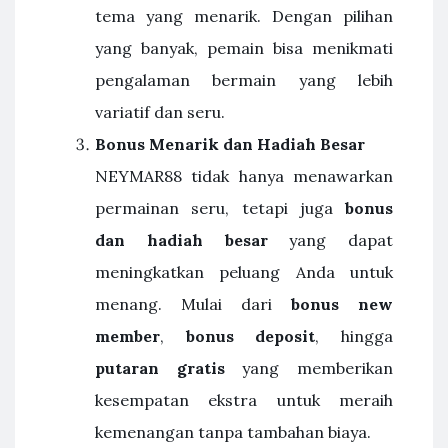
tema yang menarik. Dengan pilihan
yang banyak, pemain bisa menikmati
pengalaman bermain yang lebih
variatif dan seru.
Bonus Menarik dan Hadiah Besar
NEYMAR88 tidak hanya menawarkan
permainan seru, tetapi juga
bonus
dan hadiah besar
yang dapat
meningkatkan peluang Anda untuk
menang. Mulai dari
bonus new
member
,
bonus deposit
, hingga
putaran gratis
yang memberikan
kesempatan ekstra untuk meraih
kemenangan tanpa tambahan biaya.