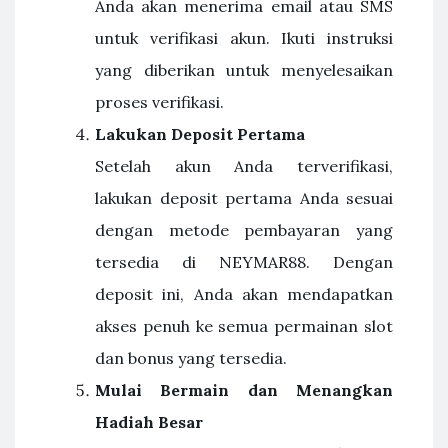
Anda akan menerima email atau SMS
untuk verifikasi akun. Ikuti instruksi
yang diberikan untuk menyelesaikan
proses verifikasi.
Lakukan Deposit Pertama
Setelah akun Anda terverifikasi,
lakukan deposit pertama Anda sesuai
dengan metode pembayaran yang
tersedia di NEYMAR88. Dengan
deposit ini, Anda akan mendapatkan
akses penuh ke semua permainan slot
dan bonus yang tersedia.
Mulai Bermain dan Menangkan
Hadiah Besar