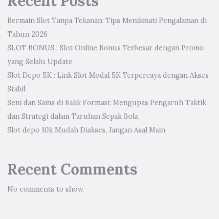
Recent Posts
Bermain Slot Tanpa Tekanan: Tips Menikmati Pengalaman di
Tahun 2026
SLOT BONUS : Slot Online Bonus Terbesar dengan Promo
yang Selalu Update
Slot Depo 5K : Link Slot Modal 5K Terpercaya dengan Akses
Stabil
Seni dan Sains di Balik Formasi: Mengupas Pengaruh Taktik
dan Strategi dalam Taruhan Sepak Bola
Slot depo 10k Mudah Diakses, Jangan Asal Main
Recent Comments
No comments to show.