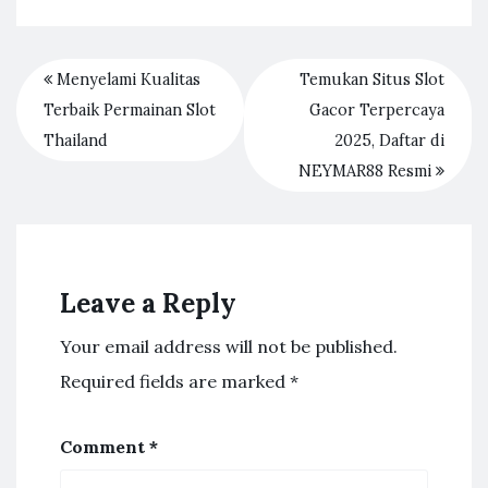
Menyelami Kualitas
Temukan Situs Slot
Terbaik Permainan Slot
Gacor Terpercaya
Thailand
2025, Daftar di
NEYMAR88 Resmi
Leave a Reply
Your email address will not be published.
Required fields are marked
*
Comment
*