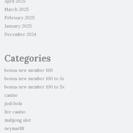
April 2025
March 2025
February 2025
January 2025
December 2024
Categories
bonus new member 100
bonus new member 100 to 3x
bonus new member 100 to 5x
casino
judi bola
live casino
mahjong slot
neymar88