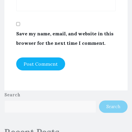
Save my name, email, and website in this
browser for the next time I comment.
Search
Search