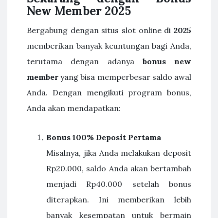
New Member 2025
Bergabung dengan situs slot online di
2025
memberikan banyak keuntungan bagi Anda,
terutama dengan adanya
bonus new
member
yang bisa memperbesar saldo awal
Anda. Dengan mengikuti program bonus,
Anda akan mendapatkan:
Bonus 100% Deposit Pertama
Misalnya, jika Anda melakukan deposit
Rp20.000, saldo Anda akan bertambah
menjadi Rp40.000 setelah bonus
diterapkan. Ini memberikan lebih
banyak kesempatan untuk bermain