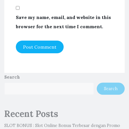
Save my name, email, and website in this
browser for the next time I comment.
Search
Search
Recent Posts
SLOT BONUS : Slot Online Bonus Terbesar dengan Promo