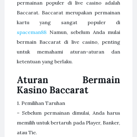
permainan populer di live casino adalah
Baccarat. Baccarat merupakan permainan
kartu yang sangat populer di
spaceman88
Namun, sebelum Anda mulai
bermain Baccarat di live casino, penting
untuk memahami aturan-aturan dan
ketentuan yang berlaku.
Aturan Bermain
Kasino Baccarat
1. Pemilihan Taruhan
– Sebelum permainan dimulai, Anda harus
memilih untuk bertaruh pada Player, Banker,
atau Tie.