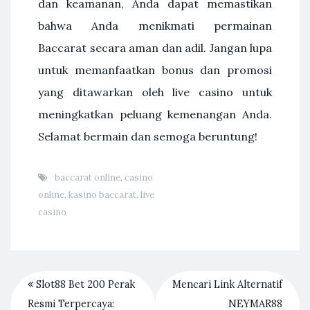
dan keamanan, Anda dapat memastikan
bahwa Anda menikmati permainan
Baccarat secara aman dan adil. Jangan lupa
untuk memanfaatkan bonus dan promosi
yang ditawarkan oleh live casino untuk
meningkatkan peluang kemenangan Anda.
Selamat bermain dan semoga beruntung!
baccarat online
,
casino
online
,
kasino baccarat
,
live
casino
Slot88 Bet 200 Perak
Mencari Link Alternatif
Resmi Terpercaya:
NEYMAR88