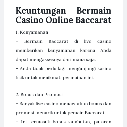
Keuntungan Bermain
Casino Online Baccarat
1. Kenyamanan
– Bermain Baccarat di live casino
memberikan kenyamanan karena Anda
dapat mengaksesnya dari mana saja.
– Anda tidak perlu lagi mengunjungi kasino
fisik untuk menikmati permainan ini.
2. Bonus dan Promosi
– Banyak live casino menawarkan bonus dan
promosi menarik untuk pemain Baccarat.
– Ini termasuk bonus sambutan, putaran