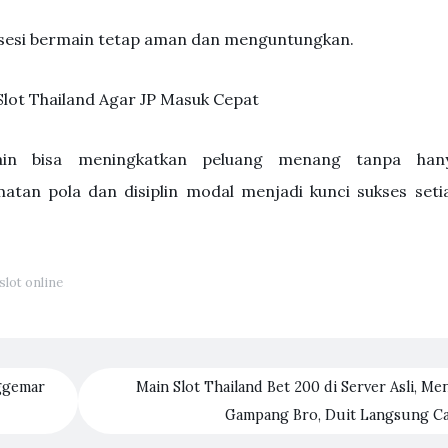
r sesi bermain tetap aman dan menguntungkan.
Slot Thailand Agar JP Masuk Cepat
ain bisa meningkatkan peluang menang tanpa han
tan pola dan disiplin modal menjadi kunci sukses seti
slot online
ggemar
Main Slot Thailand Bet 200 di Server Asli, M
Gampang Bro, Duit Langsung Ca