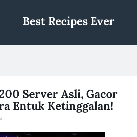
Best Recipes Ever
 200 Server Asli, Gacor
ra Entuk Ketinggalan!
ot