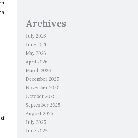
sa
na
Archives
July 2026
June 2026
May 2026
April 2026
March 2026
December 2025
November 2025
October 2025
September 2025
August 2025
si
July 2025
June 2025