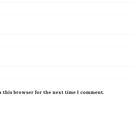
n this browser for the next time I comment.