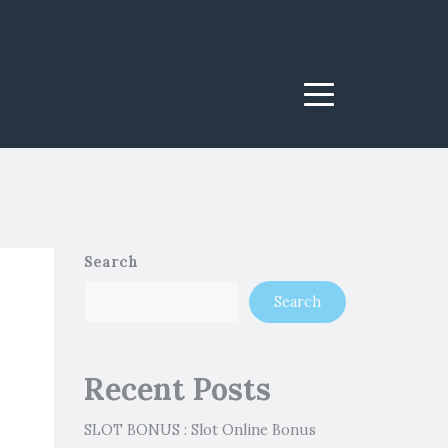
Menu
Search
Search
Recent Posts
SLOT BONUS : Slot Online Bonus