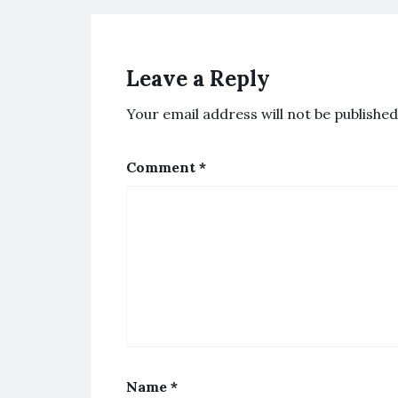
Leave a Reply
Your email address will not be published
Comment
*
Name
*