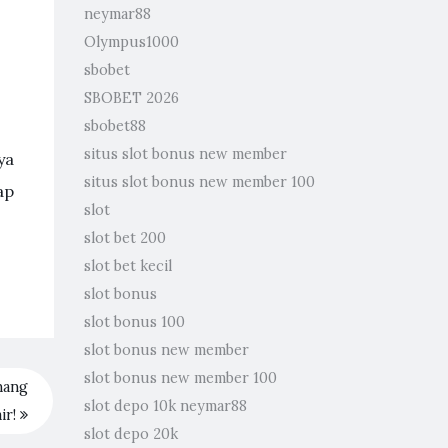
neymar88
Olympus1000
sbobet
SBOBET 2026
sbobet88
situs slot bonus new member
ya
situs slot bonus new member 100
ap
slot
slot bet 200
slot bet kecil
slot bonus
slot bonus 100
slot bonus new member
slot bonus new member 100
enang
slot depo 10k neymar88
ir!
slot depo 20k