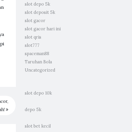
slot depo 5k
an
slot deposit 5k
slot gacor
slot gacor hari ini
ya
slot qris
pi
slot777
spaceman88
Taruhan Bola
Uncategorized
slot depo 10k
cor,
ah!
depo 5k
slot bet kecil