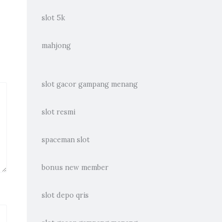
slot 5k
mahjong
slot gacor gampang menang
slot resmi
spaceman slot
bonus new member
slot depo qris