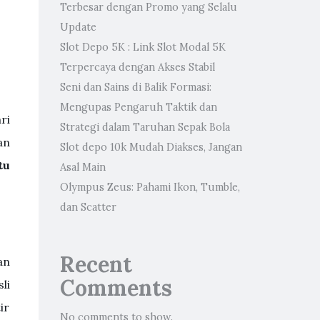
Terbesar dengan Promo yang Selalu
Update
Slot Depo 5K : Link Slot Modal 5K
Terpercaya dengan Akses Stabil
Seni dan Sains di Balik Formasi:
Mengupas Pengaruh Taktik dan
ri
Strategi dalam Taruhan Sepak Bola
an
Slot depo 10k Mudah Diakses, Jangan
tu
Asal Main
Olympus Zeus: Pahami Ikon, Tumble,
dan Scatter
Recent
an
Comments
li
ir
No comments to show.