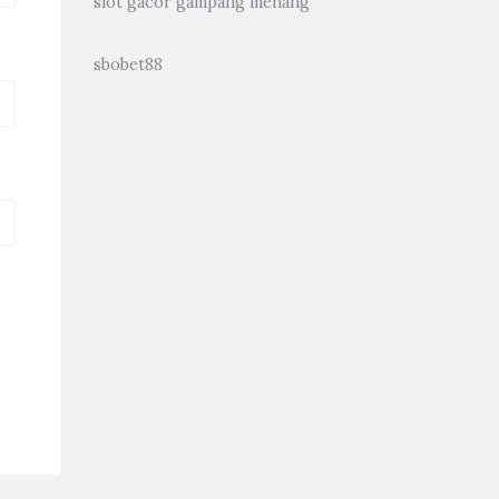
slot gacor gampang menang
sbobet88