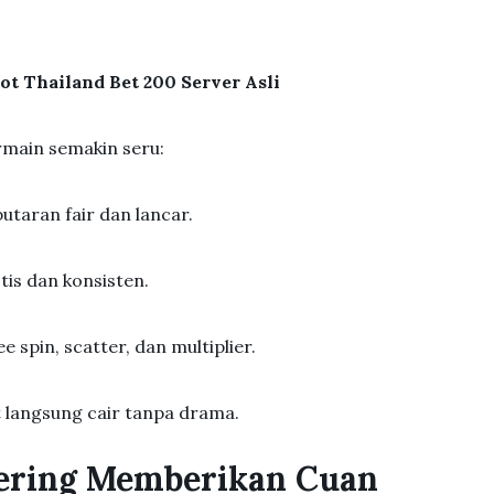
ot Thailand Bet 200 Server Asli
rmain semakin seru:
utaran fair dan lancar.
tis dan konsisten.
e spin, scatter, dan multiplier.
it langsung cair tanpa drama.
Sering Memberikan Cuan