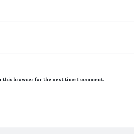
n this browser for the next time I comment.