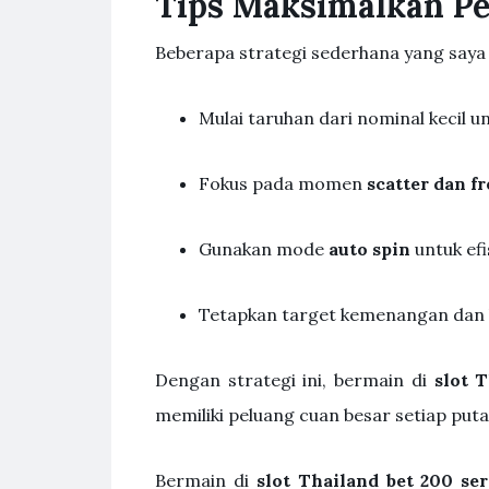
Tips Maksimalkan P
Beberapa strategi sederhana yang say
Mulai taruhan dari nominal kecil 
Fokus pada momen
scatter dan f
Gunakan mode
auto spin
untuk efi
Tetapkan target kemenangan dan 
Dengan strategi ini, bermain di
slot T
memiliki peluang cuan besar setiap puta
Bermain di
slot Thailand bet 200 ser