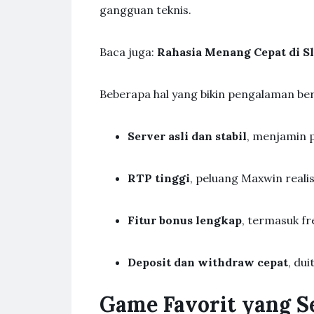
gangguan teknis.
Baca juga:
Rahasia Menang Cepat di Sl
Beberapa hal yang bikin pengalaman be
Server asli dan stabil
, menjamin p
RTP tinggi
, peluang Maxwin realis
Fitur bonus lengkap
, termasuk fre
Deposit dan withdraw cepat
, du
Game Favorit yang 