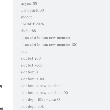
neymar88
Olympus1000
sbobet
SBOBET 2026
sbobet88
situs slot bonus new member
situs slot bonus new member 100
slot
slot bet 200
slot bet kecil
slot bonus
slot bonus 100
ap
slot bonus new member
slot bonus new member 100
slot depo 10k neymar88
slot depo 20k
ng