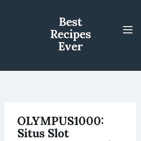
Best
Recipes
Menu
Ever
OLYMPUS1000:
Situs Slot