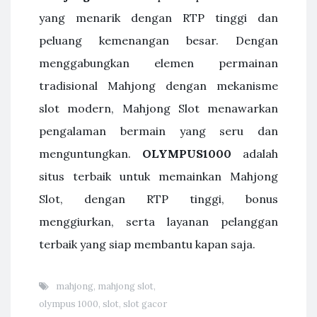
yang menarik dengan RTP tinggi dan
peluang kemenangan besar. Dengan
menggabungkan elemen permainan
tradisional Mahjong dengan mekanisme
slot modern, Mahjong Slot menawarkan
pengalaman bermain yang seru dan
menguntungkan.
OLYMPUS1000
adalah
situs terbaik untuk memainkan Mahjong
Slot, dengan RTP tinggi, bonus
menggiurkan, serta layanan pelanggan
terbaik yang siap membantu kapan saja.
mahjong
,
mahjong slot
,
olympus 1000
,
slot
,
slot gacor