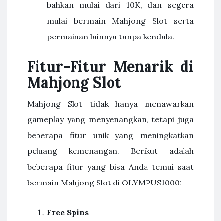
bahkan mulai dari 10K, dan segera
mulai bermain Mahjong Slot serta
permainan lainnya tanpa kendala.
Fitur-Fitur Menarik di
Mahjong Slot
Mahjong Slot tidak hanya menawarkan
gameplay yang menyenangkan, tetapi juga
beberapa fitur unik yang meningkatkan
peluang kemenangan. Berikut adalah
beberapa fitur yang bisa Anda temui saat
bermain Mahjong Slot di OLYMPUS1000:
Free Spins