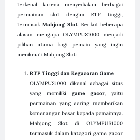
terkenal karena menyediakan berbagai
permainan slot dengan RTP tinggi,
termasuk
Mahjong Slot
. Berikut beberapa
alasan mengapa OLYMPUS1000 menjadi
pilihan utama bagi pemain yang ingin
menikmati Mahjong Slot:
RTP Tinggi dan Kegacoran Game
OLYMPUS1000 dikenal sebagai situs
yang memiliki
game gacor
, yaitu
permainan yang sering memberikan
kemenangan besar kepada pemainnya.
Mahjong Slot di OLYMPUS1000
termasuk dalam kategori game gacor