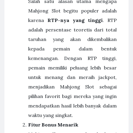
Salah satu alasan utama mengapa
Mahjong Slot begitu populer adalah
karena
RTP-nya yang tinggi
. RTP
adalah persentase teoretis dari total
taruhan yang akan dikembalikan
kepada pemain dalam bentuk
kemenangan. Dengan RTP tinggi,
pemain memiliki peluang lebih besar
untuk menang dan meraih jackpot,
menjadikan Mahjong Slot sebagai
pilihan favorit bagi mereka yang ingin
mendapatkan hasil lebih banyak dalam
waktu yang singkat.
Fitur Bonus Menarik