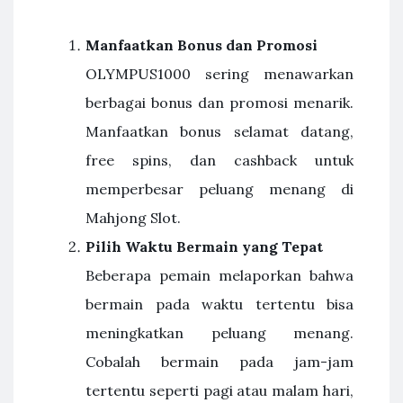
Manfaatkan Bonus dan Promosi
OLYMPUS1000 sering menawarkan
berbagai bonus dan promosi menarik.
Manfaatkan bonus selamat datang,
free spins, dan cashback untuk
memperbesar peluang menang di
Mahjong Slot.
Pilih Waktu Bermain yang Tepat
Beberapa pemain melaporkan bahwa
bermain pada waktu tertentu bisa
meningkatkan peluang menang.
Cobalah bermain pada jam-jam
tertentu seperti pagi atau malam hari,