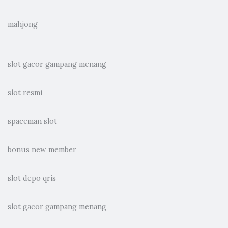
mahjong
slot gacor gampang menang
slot resmi
spaceman slot
bonus new member
slot depo qris
slot gacor gampang menang