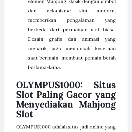
elemen Mahjong klasik dengan simbol
dan mekanisme slot modern,
memberikan pengalaman yang
berbeda dari permainan slot biasa.
Desain grafis dan animasi yang
menarik juga menambah keseruan
saat bermain, membuat pemain betah
berlama-lama.
OLYMPUS1000: Situs
Slot Paling Gacor yang
Menyediakan Mahjong
Slot
OLYMPUS1000 adalah situs judi online yang