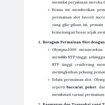
memulai perjalanan mereka d
Bonus ini memberikan pem
permainan slot favorit mer
yang gila-gilaan ini, pema
kemenangan besar sejak awal
Beragam Permainan Slot dengan
Olympus1000 menawarkan b
memiliki RTP tinggi, sehing
RTP tinggi cenderung memb
meningkatkan peluang pemai
Selain permainan slot, Olym
seperti
baccarat
,
poker
, d
menikmati variasi permaina
Keamanan dan Transaksi yang T