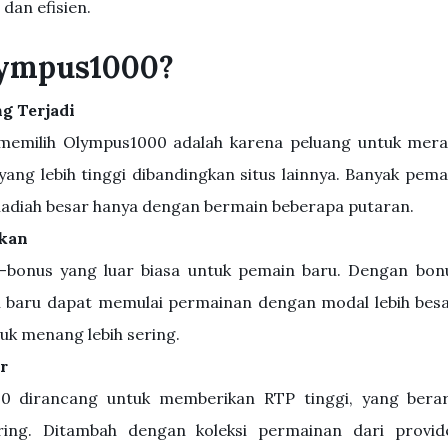
dan efisien.
lympus1000?
g Terjadi
memilih Olympus1000 adalah karena peluang untuk mera
yang lebih tinggi dibandingkan situs lainnya. Banyak pema
 hadiah besar hanya dengan bermain beberapa putaran.
kan
bonus yang luar biasa untuk pemain baru. Dengan bon
in baru dapat memulai permainan dengan modal lebih besa
k menang lebih sering.
r
0 dirancang untuk memberikan RTP tinggi, yang berar
ring. Ditambah dengan koleksi permainan dari provid