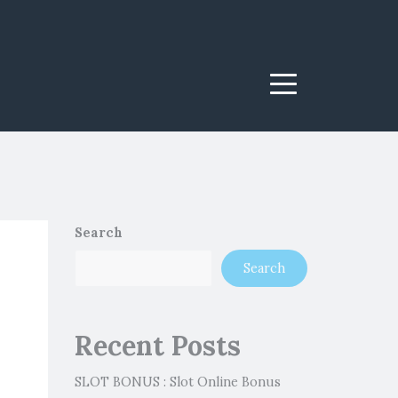
Menu
Search
Search
Recent Posts
SLOT BONUS : Slot Online Bonus