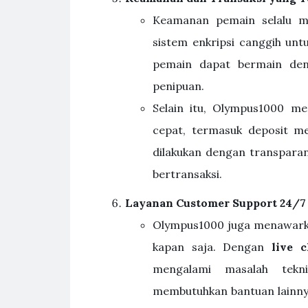
Keamanan pemain selalu me
sistem enkripsi canggih unt
pemain dapat bermain den
penipuan.
Selain itu, Olympus1000 
cepat, termasuk deposit mel
dilakukan dengan transpara
bertransaksi.
Layanan Customer Support 24/7
Olympus1000 juga menawark
kapan saja. Dengan
live 
mengalami masalah tekni
membutuhkan bantuan lainny