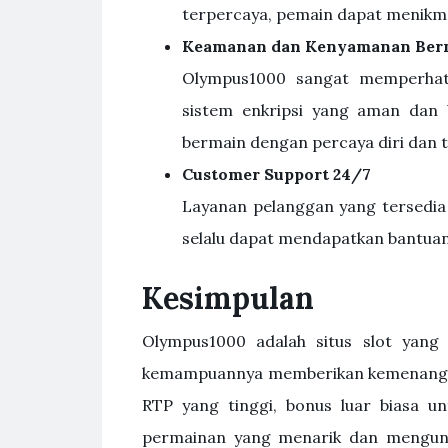
terpercaya, pemain dapat menikm
Keamanan dan Kenyamanan Ber
Olympus1000 sangat memperhat
sistem enkripsi yang aman dan
bermain dengan percaya diri dan 
Customer Support 24/7
Layanan pelanggan yang tersedia
selalu dapat mendapatkan bantua
Kesimpulan
Olympus1000 adalah situs slot yang 
kemampuannya memberikan kemenanga
RTP yang tinggi, bonus luar biasa 
permainan yang menarik dan mengun