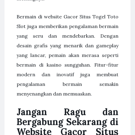
Bermain di website Gacor Situs Togel Toto
Slot juga memberikan pengalaman bermain
yang seru dan mendebarkan. Dengan
desain grafis yang menarik dan gameplay
yang lancar, pemain akan merasa seperti
bermain di kasino sungguhan. Fitur-fitur
modern dan inovatif juga membuat
pengalaman bermain semakin
menyenangkan dan memuaskan.
Jangan Ragu dan
Bergabung Sekarang di
Website Gacor Situs