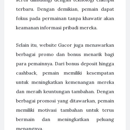
terbaru. Dengan demikian, pemain dapat
fokus pada permainan tanpa khawatir akan
keamanan informasi pribadi mereka.
Selain itu, website Gacor juga menawarkan
berbagai promo dan bonus menarik bagi
para pemainnya. Dari bonus deposit hingga
cashback, pemain memiliki kesempatan
untuk meningkatkan kemenangan mereka
dan meraih keuntungan tambahan. Dengan
berbagai promosi yang ditawarkan, pemain
memiliki motivasi tambahan untuk terus
bermain dan meningkatkan peluang
menangnya.