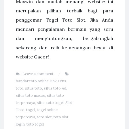
Maxwin dan mudah menang, website ini
merupakan pilihan terbaik bagi para
penggemar Togel Toto Slot. Jika Anda
mencari pengalaman bermain yang seru
dan menguntungkan, bergabunglah
sekarang dan raih kemenangan besar di
website Gacor!
Leave a comment
bandar toto online
,
link situs
toto
,
situs toto
,
situs toto 4d
,
situs toto macau
,
situs toto
terpercaya
,
situs toto togel
,
Slot
Toto
,
togel
,
togel online
terpercaya
,
toto slot
,
toto slot
login
,
toto togel