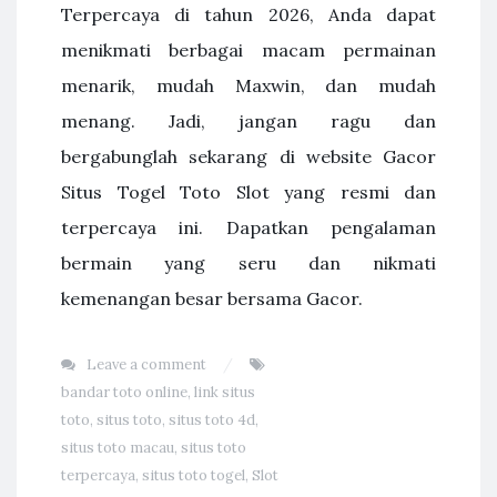
Terpercaya di tahun 2026, Anda dapat
menikmati berbagai macam permainan
menarik, mudah Maxwin, dan mudah
menang. Jadi, jangan ragu dan
bergabunglah sekarang di website Gacor
Situs Togel Toto Slot yang resmi dan
terpercaya ini. Dapatkan pengalaman
bermain yang seru dan nikmati
kemenangan besar bersama Gacor.
Leave a comment
bandar toto online
,
link situs
toto
,
situs toto
,
situs toto 4d
,
situs toto macau
,
situs toto
terpercaya
,
situs toto togel
,
Slot