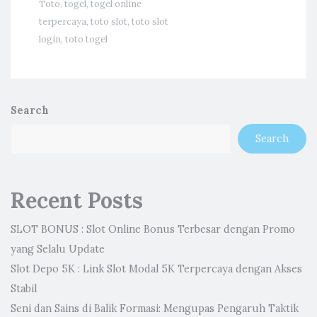
Toto
,
togel
,
togel online
terpercaya
,
toto slot
,
toto slot
login
,
toto togel
Search
Search
Recent Posts
SLOT BONUS : Slot Online Bonus Terbesar dengan Promo
yang Selalu Update
Slot Depo 5K : Link Slot Modal 5K Terpercaya dengan Akses
Stabil
Seni dan Sains di Balik Formasi: Mengupas Pengaruh Taktik