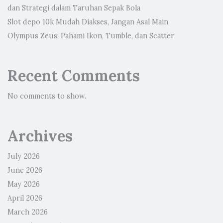
dan Strategi dalam Taruhan Sepak Bola
Slot depo 10k Mudah Diakses, Jangan Asal Main
Olympus Zeus: Pahami Ikon, Tumble, dan Scatter
Recent Comments
No comments to show.
Archives
July 2026
June 2026
May 2026
April 2026
March 2026