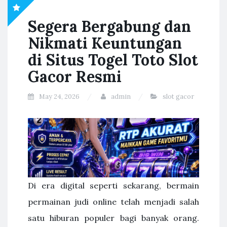
Segera Bergabung dan
Nikmati Keuntungan
di Situs Togel Toto Slot
Gacor Resmi
May 24, 2026
admin
slot gacor
Di era digital seperti sekarang, bermain
permainan judi online telah menjadi salah
satu hiburan populer bagi banyak orang.