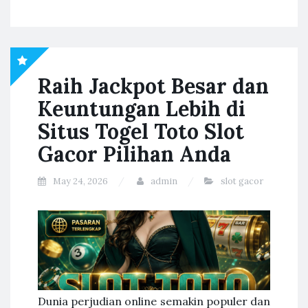
Raih Jackpot Besar dan
Keuntungan Lebih di
Situs Togel Toto Slot
Gacor Pilihan Anda
May 24, 2026
admin
slot gacor
Dunia perjudian online semakin populer dan