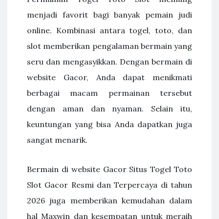
menjadi favorit bagi banyak pemain judi
online. Kombinasi antara togel, toto, dan
slot memberikan pengalaman bermain yang
seru dan mengasyikkan. Dengan bermain di
website Gacor, Anda dapat menikmati
berbagai macam permainan tersebut
dengan aman dan nyaman. Selain itu,
keuntungan yang bisa Anda dapatkan juga
sangat menarik.
Bermain di website Gacor Situs Togel Toto
Slot Gacor Resmi dan Terpercaya di tahun
2026 juga memberikan kemudahan dalam
hal Maxwin dan kesempatan untuk meraih