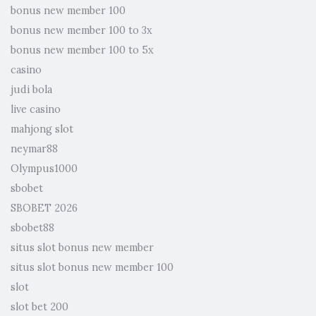
bonus new member 100
bonus new member 100 to 3x
bonus new member 100 to 5x
casino
judi bola
live casino
mahjong slot
neymar88
Olympus1000
sbobet
SBOBET 2026
sbobet88
situs slot bonus new member
situs slot bonus new member 100
slot
slot bet 200