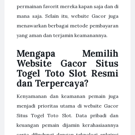
permainan favorit mereka kapan saja dan di
mana saja. Selain itu, website Gacor juga
menawarkan berbagai metode pembayaran
yang aman dan terjamin keamanannya.
Mengapa Memilih
Website Gacor Situs
Togel Toto Slot Resmi
dan Terpercaya?
Kenyamanan dan keamanan pemain juga
menjadi prioritas utama di website Gacor
Situs Togel Toto Slot. Data pribadi dan
keuangan pemain dijamin kerahasiaannya
serta dilindungi dengan teknologi enkripsi