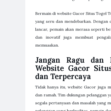
Bermain di website Gacor Situs Togel
yang seru dan mendebarkan. Dengan d
lancar, pemain akan merasa seperti be
dan inovatif juga membuat penga
memuaskan.
Jangan Ragu dan 
Website Gacor Situ
dan Terpercaya
Tidak hanya itu, website Gacor juga 
dan ramah. Tim dukungan pelanggan y
segala pertanyaan dan masalah yang m
pelanggan yang berkualitas, pemain da