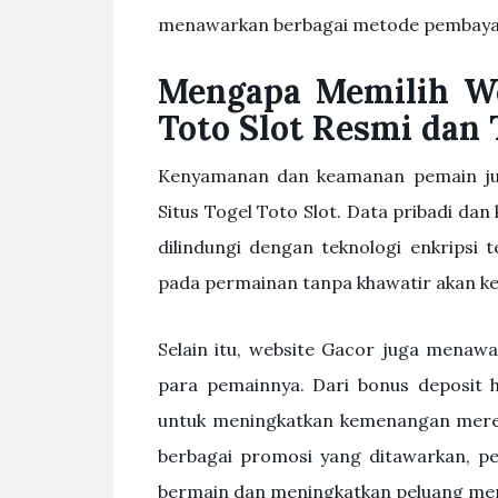
menawarkan berbagai metode pembaya
Mengapa Memilih We
Toto Slot Resmi dan
Kenyamanan dan keamanan pemain jug
Situs Togel Toto Slot. Data pribadi da
dilindungi dengan teknologi enkripsi
pada permainan tanpa khawatir akan k
Selain itu, website Gacor juga menaw
para pemainnya. Dari bonus deposit 
untuk meningkatkan kemenangan mere
berbagai promosi yang ditawarkan, pe
bermain dan meningkatkan peluang me