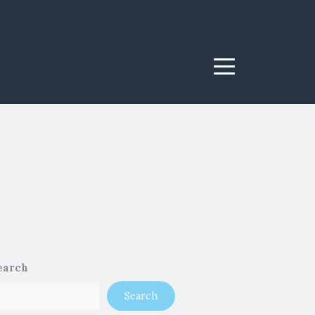
Menu
earch
Search