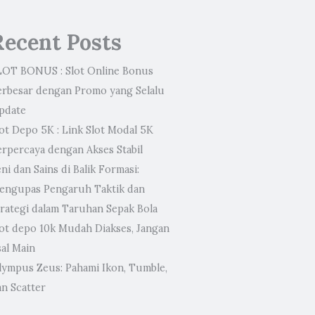
Recent Posts
LOT BONUS : Slot Online Bonus
erbesar dengan Promo yang Selalu
pdate
lot Depo 5K : Link Slot Modal 5K
erpercaya dengan Akses Stabil
ni dan Sains di Balik Formasi:
engupas Pengaruh Taktik dan
trategi dalam Taruhan Sepak Bola
lot depo 10k Mudah Diakses, Jangan
sal Main
lympus Zeus: Pahami Ikon, Tumble,
an Scatter