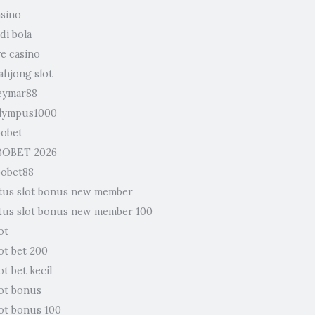
asino
di bola
ve casino
ahjong slot
eymar88
lympus1000
bobet
BOBET 2026
bobet88
itus slot bonus new member
itus slot bonus new member 100
ot
ot bet 200
ot bet kecil
lot bonus
lot bonus 100