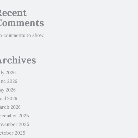
Recent
Comments
o comments to show.
Archives
uly 2026
une 2026
ay 2026
ril 2026
arch 2026
ecember 2025
ovember 2025
ctober 2025