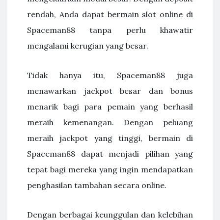
rendah, Anda dapat bermain slot online di
Spaceman88 tanpa perlu khawatir
mengalami kerugian yang besar.
Tidak hanya itu, Spaceman88 juga
menawarkan jackpot besar dan bonus
menarik bagi para pemain yang berhasil
meraih kemenangan. Dengan peluang
meraih jackpot yang tinggi, bermain di
Spaceman88 dapat menjadi pilihan yang
tepat bagi mereka yang ingin mendapatkan
penghasilan tambahan secara online.
Dengan berbagai keunggulan dan kelebihan