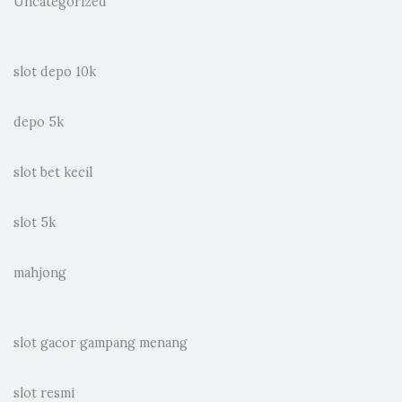
Uncategorized
slot depo 10k
depo 5k
slot bet kecil
slot 5k
mahjong
slot gacor gampang menang
slot resmi