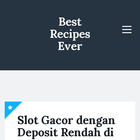
Best
Recipes
Menu
Ever
Slot Gacor dengan
Deposit Rendah di