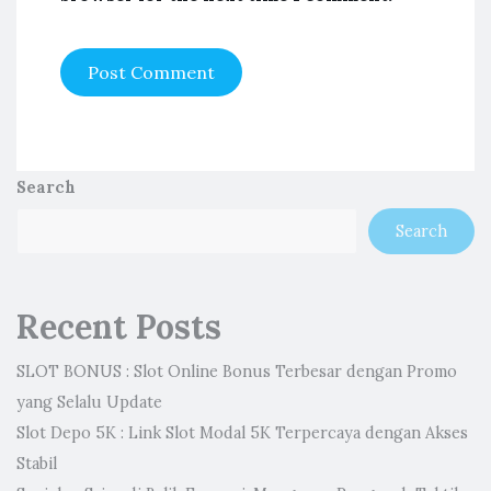
Search
Search
Recent Posts
SLOT BONUS : Slot Online Bonus Terbesar dengan Promo
yang Selalu Update
Slot Depo 5K : Link Slot Modal 5K Terpercaya dengan Akses
Stabil