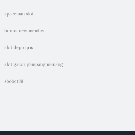
spaceman slot
bonus new member
slot depo qris
slot gacor gampang menang
sbobet88