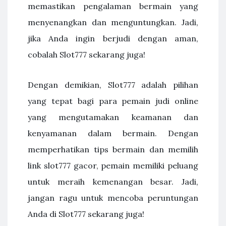
memastikan pengalaman bermain yang
menyenangkan dan menguntungkan. Jadi,
jika Anda ingin berjudi dengan aman,
cobalah Slot777 sekarang juga!
Dengan demikian, Slot777 adalah pilihan
yang tepat bagi para pemain judi online
yang mengutamakan keamanan dan
kenyamanan dalam bermain. Dengan
memperhatikan tips bermain dan memilih
link slot777 gacor, pemain memiliki peluang
untuk meraih kemenangan besar. Jadi,
jangan ragu untuk mencoba peruntungan
Anda di Slot777 sekarang juga!