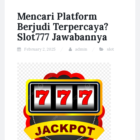
Mencari Platform
Berjudi Terpercaya?
Slot777 Jawabannya
February 2, 2025
admin
slot