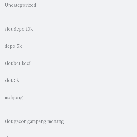
Uncategorized
slot depo 10k
depo 5k
slot bet kecil
slot 5k
mahjong
slot gacor gampang menang