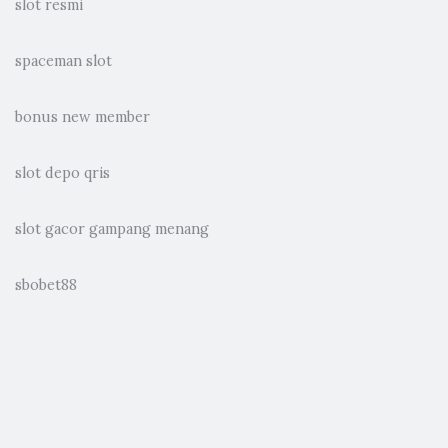
slot resmi
spaceman slot
bonus new member
slot depo qris
slot gacor gampang menang
sbobet88