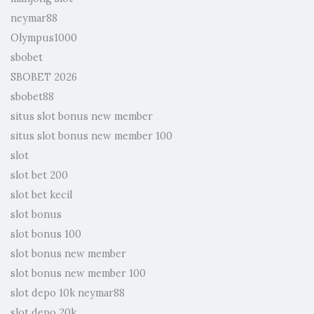
neymar88
Olympus1000
sbobet
SBOBET 2026
sbobet88
situs slot bonus new member
situs slot bonus new member 100
slot
slot bet 200
slot bet kecil
slot bonus
slot bonus 100
slot bonus new member
slot bonus new member 100
slot depo 10k neymar88
slot depo 20k