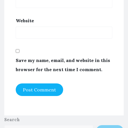
Website
Save my name, email, and website in this
browser for the next time I comment.
Search