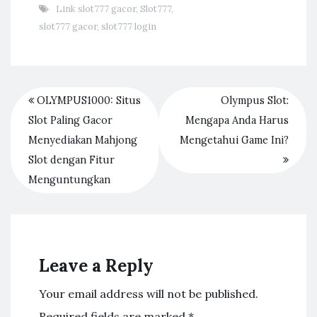
Link slot777 gacor
,
Slot777
,
slot777 gacor
,
slot777 login
OLYMPUS1000: Situs
Olympus Slot:
Slot Paling Gacor
Mengapa Anda Harus
Menyediakan Mahjong
Mengetahui Game Ini?
Slot dengan Fitur
Menguntungkan
Leave a Reply
Your email address will not be published.
Required fields are marked
*