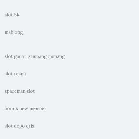
slot 5k
mahjong
slot gacor gampang menang
slot resmi
spaceman slot
bonus new member
slot depo qris