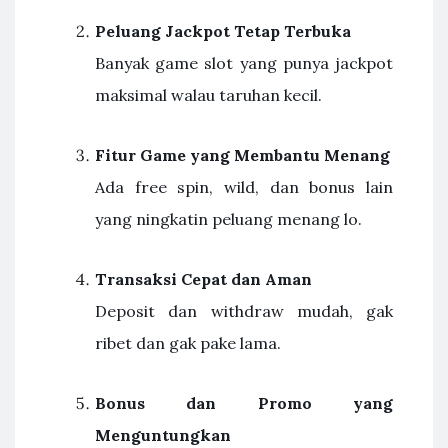
Peluang Jackpot Tetap Terbuka
Banyak game slot yang punya jackpot
maksimal walau taruhan kecil.
Fitur Game yang Membantu Menang
Ada free spin, wild, dan bonus lain
yang ningkatin peluang menang lo.
Transaksi Cepat dan Aman
Deposit dan withdraw mudah, gak
ribet dan gak pake lama.
Bonus dan Promo yang
Menguntungkan