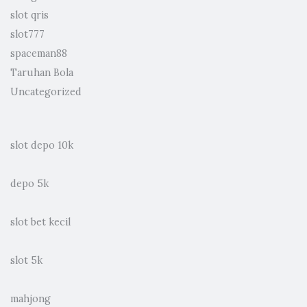
slot qris
slot777
spaceman88
Taruhan Bola
Uncategorized
slot depo 10k
depo 5k
slot bet kecil
slot 5k
mahjong