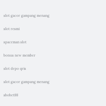
slot gacor gampang menang
slot resmi
spaceman slot
bonus new member
slot depo qris
slot gacor gampang menang
sbobet88