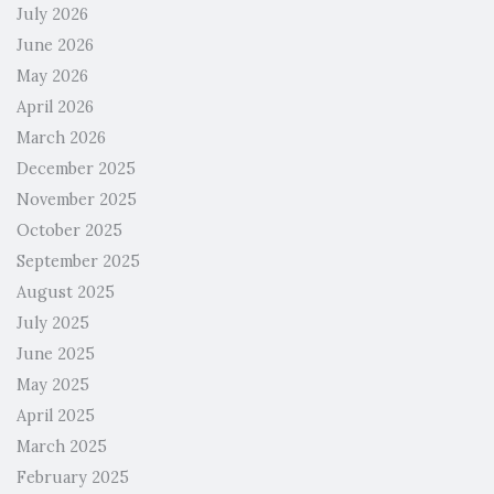
July 2026
June 2026
May 2026
April 2026
March 2026
December 2025
November 2025
October 2025
September 2025
August 2025
July 2025
June 2025
May 2025
April 2025
March 2025
February 2025