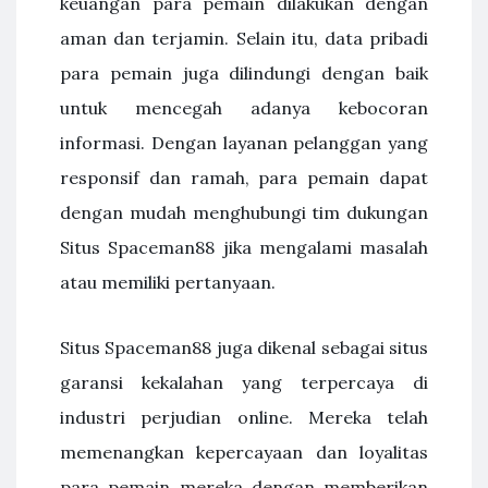
keuangan para pemain dilakukan dengan
aman dan terjamin. Selain itu, data pribadi
para pemain juga dilindungi dengan baik
untuk mencegah adanya kebocoran
informasi. Dengan layanan pelanggan yang
responsif dan ramah, para pemain dapat
dengan mudah menghubungi tim dukungan
Situs Spaceman88 jika mengalami masalah
atau memiliki pertanyaan.
Situs Spaceman88 juga dikenal sebagai situs
garansi kekalahan yang terpercaya di
industri perjudian online. Mereka telah
memenangkan kepercayaan dan loyalitas
para pemain mereka dengan memberikan