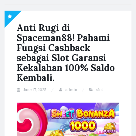
Anti Rugi di
Spaceman88! Pahami
Fungsi Cashback
sebagai Slot Garansi
Kekalahan 100% Saldo
Kembali.
June 17, 2025
admin
slot