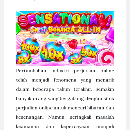
Pertumbuhan industri perjudian online
telah menjadi fenomena yang menarik
dalam beberapa tahun terakhir. Semakin
banyak orang yang bergabung dengan situs
perjudian online untuk mencari hiburan dan
kesenangan. Namun, seringkali masalah
keamanan dan kepercayaan menjadi