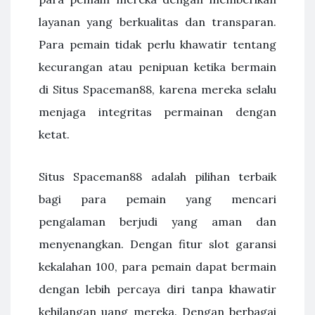
layanan yang berkualitas dan transparan.
Para pemain tidak perlu khawatir tentang
kecurangan atau penipuan ketika bermain
di Situs Spaceman88, karena mereka selalu
menjaga integritas permainan dengan
ketat.
Situs Spaceman88 adalah pilihan terbaik
bagi para pemain yang mencari
pengalaman berjudi yang aman dan
menyenangkan. Dengan fitur slot garansi
kekalahan 100, para pemain dapat bermain
dengan lebih percaya diri tanpa khawatir
kehilangan uang mereka. Dengan berbagai