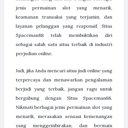
jenis permainan slot yang menarik,
keamanan transaksi yang terjamin, dan
layanan pelanggan yang responsif, Situs
Spaceman88 telah membuktikan diri
sebagai salah satu situs terbaik di industri
perjudian online.
Jadi, jika Anda mencari situs judi online yang
terpercaya dan menawarkan pengalaman
berjudi yang terbaik, jangan ragu untuk
bergabung dengan Situs Spaceman88.
Nikmati berbagai jenis permainan slot yang
menarik, merasakan sensasi kemenangan
yang menggembirakan, dan bermain