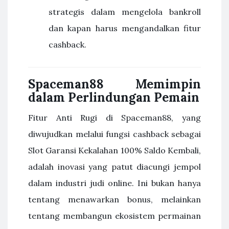
strategis dalam mengelola bankroll
dan kapan harus mengandalkan fitur
cashback.
Spaceman88 Memimpin
dalam Perlindungan Pemain
Fitur Anti Rugi di Spaceman88, yang
diwujudkan melalui fungsi cashback sebagai
Slot Garansi Kekalahan 100% Saldo Kembali,
adalah inovasi yang patut diacungi jempol
dalam industri judi online. Ini bukan hanya
tentang menawarkan bonus, melainkan
tentang membangun ekosistem permainan