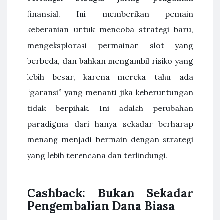
finansial. Ini memberikan pemain
keberanian untuk mencoba strategi baru,
mengeksplorasi permainan slot yang
berbeda, dan bahkan mengambil risiko yang
lebih besar, karena mereka tahu ada
“garansi” yang menanti jika keberuntungan
tidak berpihak. Ini adalah perubahan
paradigma dari hanya sekadar berharap
menang menjadi bermain dengan strategi
yang lebih terencana dan terlindungi.
Cashback: Bukan Sekadar
Pengembalian Dana Biasa