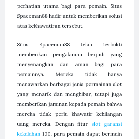
perhatian utama bagi para pemain. Situs
Spaceman88 hadir untuk memberikan solusi
atas kekhawatiran tersebut.
Situs Spaceman88 telah terbukti
memberikan pengalaman berjudi yang
menyenangkan dan aman bagi para
pemainnya. Mereka tidak hanya
menawarkan berbagai jenis permainan slot
yang menarik dan menghibur, tetapi juga
memberikan jaminan kepada pemain bahwa
mereka tidak perlu khawatir kehilangan
uang mereka. Dengan fitur
slot garansi
kekalahan
100, para pemain dapat bermain