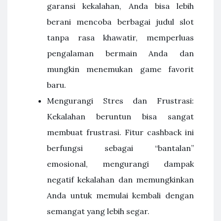
garansi kekalahan, Anda bisa lebih
berani mencoba berbagai judul slot
tanpa rasa khawatir, memperluas
pengalaman bermain Anda dan
mungkin menemukan game favorit
baru.
Mengurangi Stres dan Frustrasi:
Kekalahan beruntun bisa sangat
membuat frustrasi. Fitur cashback ini
berfungsi sebagai “bantalan”
emosional, mengurangi dampak
negatif kekalahan dan memungkinkan
Anda untuk memulai kembali dengan
semangat yang lebih segar.