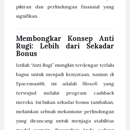
pikiran dan perlindungan finansial yang
signifikan.
Membongkar Konsep Anti
Rugi: Lebih dari Sekadar
Bonus
Istilah “Anti Rugi” mungkin terdengar terlalu
bagus untuk menjadi kenyataan, namun di
Spaceman88, ini adalah filosofi yang
terwujud melalui program cashback
mereka. Ini bukan sekadar bonus tambahan,
melainkan sebuah mekanisme perlindungan
yang dirancang untuk menjaga stabilitas
modal pemain. Bayangkan Anda sedang