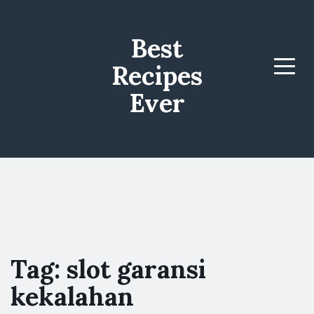
Best
Recipes
Menu
Ever
Tag:
slot garansi
kekalahan