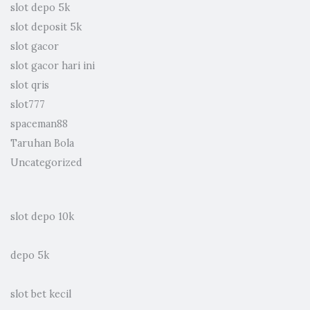
slot depo 5k
slot deposit 5k
slot gacor
slot gacor hari ini
slot qris
slot777
spaceman88
Taruhan Bola
Uncategorized
slot depo 10k
depo 5k
slot bet kecil