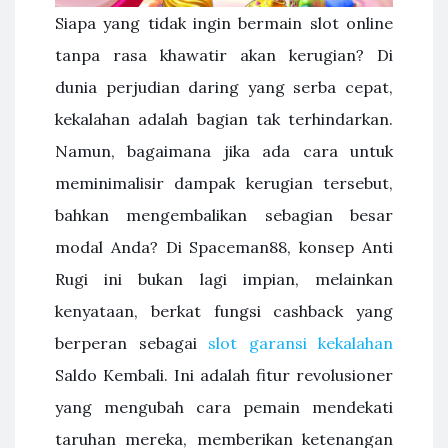
Siapa yang tidak ingin bermain slot online
tanpa rasa khawatir akan kerugian? Di
dunia perjudian daring yang serba cepat,
kekalahan adalah bagian tak terhindarkan.
Namun, bagaimana jika ada cara untuk
meminimalisir dampak kerugian tersebut,
bahkan mengembalikan sebagian besar
modal Anda? Di Spaceman88, konsep Anti
Rugi ini bukan lagi impian, melainkan
kenyataan, berkat fungsi cashback yang
berperan sebagai
slot garansi kekalahan
Saldo Kembali. Ini adalah fitur revolusioner
yang mengubah cara pemain mendekati
taruhan mereka, memberikan ketenangan