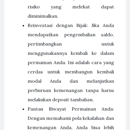
risiko yang melekat dapat
diminimalkan.
Reinvestasi dengan Bijak: Jika Anda
mendapatkan pengembalian saldo,
pertimbangkan untuk
menggunakannya kembali ke dalam
permainan Anda. Ini adalah cara yang
cerdas untuk membangun kembali
modal Anda dan melanjutkan
perburuan kemenangan tanpa harus
melakukan deposit tambahan.
Pantau Riwayat Permainan Anda:
Dengan memahami pola kekalahan dan
kemenangan Anda, Anda bisa lebih