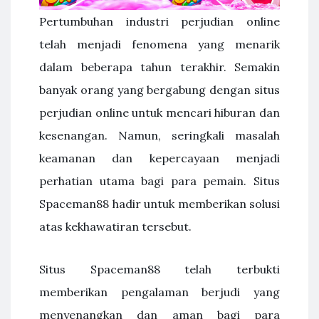
Pertumbuhan industri perjudian online
telah menjadi fenomena yang menarik
dalam beberapa tahun terakhir. Semakin
banyak orang yang bergabung dengan situs
perjudian online untuk mencari hiburan dan
kesenangan. Namun, seringkali masalah
keamanan dan kepercayaan menjadi
perhatian utama bagi para pemain. Situs
Spaceman88 hadir untuk memberikan solusi
atas kekhawatiran tersebut.
Situs Spaceman88 telah terbukti
memberikan pengalaman berjudi yang
menyenangkan dan aman bagi para