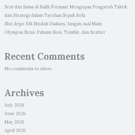
Seni dan Sains di Balik Formasi: Mengupas Pengaruh Taktik
dan Strategi dalam Taruhan Sepak Bola
Slot depo 10k Mudah Diakses, Jangan Asal Main
Olympus Zeus: Pahami Ikon, Tumble, dan Scatter
Recent Comments
No comments to show.
Archives
July 2026
June 2026
May 2026
April 2026