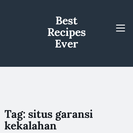
Best
Recipes
Menu
Ever
Tag:
situs garansi
kekalahan