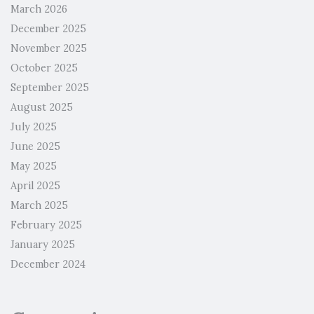
March 2026
December 2025
November 2025
October 2025
September 2025
August 2025
July 2025
June 2025
May 2025
April 2025
March 2025
February 2025
January 2025
December 2024