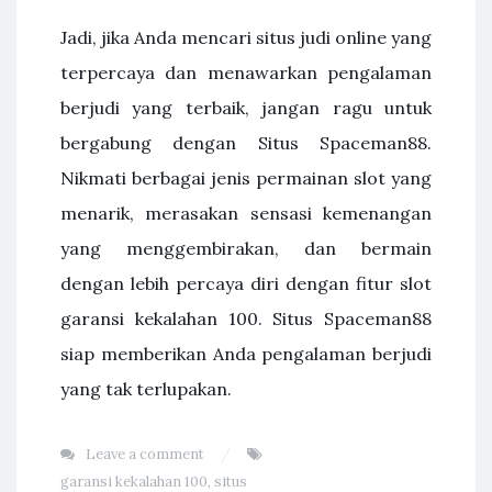
Jadi, jika Anda mencari situs judi online yang
terpercaya dan menawarkan pengalaman
berjudi yang terbaik, jangan ragu untuk
bergabung dengan Situs Spaceman88.
Nikmati berbagai jenis permainan slot yang
menarik, merasakan sensasi kemenangan
yang menggembirakan, dan bermain
dengan lebih percaya diri dengan fitur slot
garansi kekalahan 100. Situs Spaceman88
siap memberikan Anda pengalaman berjudi
yang tak terlupakan.
Leave a comment
garansi kekalahan 100
,
situs