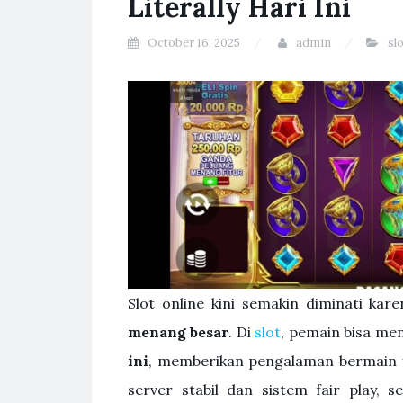
Literally Hari Ini
October 16, 2025
admin
sl
Slot online kini semakin diminati k
menang besar
. Di
slot
, pemain bisa me
ini
, memberikan pengalaman bermain y
server stabil dan sistem fair play, 