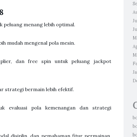
S
8
A
J
uk peluang menang lebih optimal.
J
M
ebih mudah mengenal pola mesin.
A
M
iplier, dan free spin untuk peluang jackpot
F
J
D
 strategi bermain lebih efektif.
tuk evaluasi pola kemenangan dan strategi
b
b
b
odal disiplin, dan pemahaman fitur permainan,