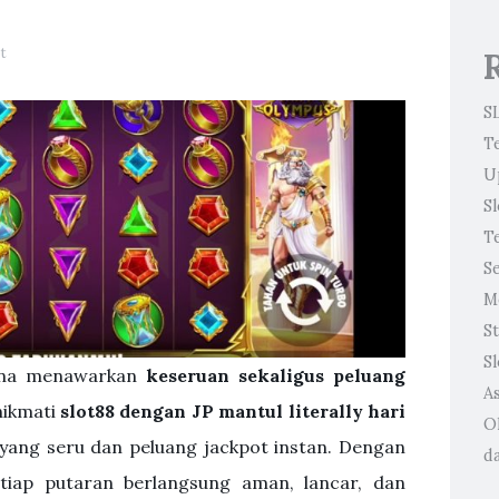
ot
S
T
U
S
T
Se
M
S
S
arena menawarkan
keseruan sekaligus peluang
A
nikmati
slot88 dengan JP mantul literally hari
O
ang seru dan peluang jackpot instan. Dengan
d
setiap putaran berlangsung aman, lancar, dan