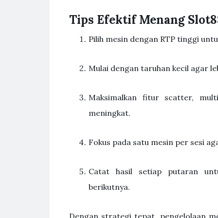
Tips Efektif Menang Slot8
Pilih mesin dengan RTP tinggi unt
Mulai dengan taruhan kecil agar l
Maksimalkan fitur scatter, mult
meningkat.
Fokus pada satu mesin per sesi agar
Catat hasil setiap putaran un
berikutnya.
Dengan strategi tepat, pengelolaan m