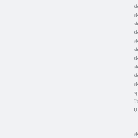
s
s
s
s
s
sl
sl
sl
sl
s
s
T
U
s