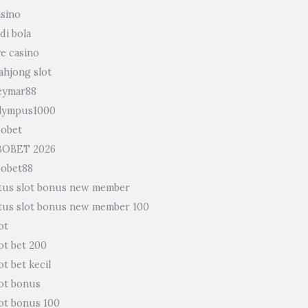
asino
di bola
ve casino
ahjong slot
eymar88
lympus1000
bobet
BOBET 2026
bobet88
itus slot bonus new member
itus slot bonus new member 100
ot
ot bet 200
ot bet kecil
lot bonus
lot bonus 100