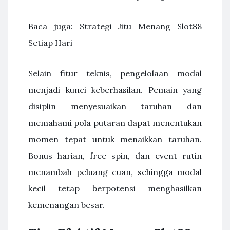
Baca juga: Strategi Jitu Menang Slot88
Setiap Hari
Selain fitur teknis, pengelolaan modal
menjadi kunci keberhasilan. Pemain yang
disiplin menyesuaikan taruhan dan
memahami pola putaran dapat menentukan
momen tepat untuk menaikkan taruhan.
Bonus harian, free spin, dan event rutin
menambah peluang cuan, sehingga modal
kecil tetap berpotensi menghasilkan
kemenangan besar.