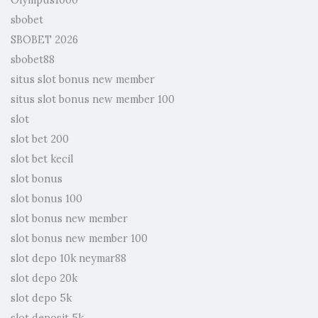
sbobet
SBOBET 2026
sbobet88
situs slot bonus new member
situs slot bonus new member 100
slot
slot bet 200
slot bet kecil
slot bonus
slot bonus 100
slot bonus new member
slot bonus new member 100
slot depo 10k neymar88
slot depo 20k
slot depo 5k
slot deposit 5k