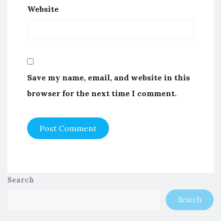
Website
Save my name, email, and website in this
browser for the next time I comment.
Search
Search