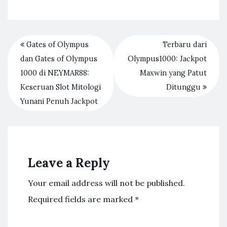
Gates of Olympus
Terbaru dari
dan Gates of Olympus
Olympus1000: Jackpot
1000 di NEYMAR88:
Maxwin yang Patut
Keseruan Slot Mitologi
Ditunggu
Yunani Penuh Jackpot
Leave a Reply
Your email address will not be published.
Required fields are marked
*