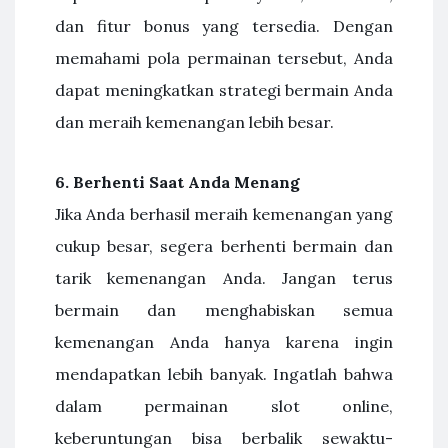
dan fitur bonus yang tersedia. Dengan
memahami pola permainan tersebut, Anda
dapat meningkatkan strategi bermain Anda
dan meraih kemenangan lebih besar.
6. Berhenti Saat Anda Menang
Jika Anda berhasil meraih kemenangan yang
cukup besar, segera berhenti bermain dan
tarik kemenangan Anda. Jangan terus
bermain dan menghabiskan semua
kemenangan Anda hanya karena ingin
mendapatkan lebih banyak. Ingatlah bahwa
dalam permainan slot online,
keberuntungan bisa berbalik sewaktu-