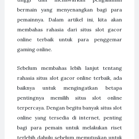
bermain yang menyenangkan bagi para
pemainnya. Dalam artikel ini, kita akan
membahas rahasia dari situs slot gacor
online terbaik untuk para penggemar
gaming online.
Sebelum membahas lebih lanjut tentang
rahasia situs slot gacor online terbaik, ada
baiknya untuk mengingatkan betapa
pentingnya memilih situs slot online
terpercaya. Dengan begitu banyak situs slot
online yang tersedia di internet, penting
bagi para pemain untuk melakukan riset
terlebih dahulu sebelum memutuskan untuk