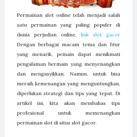
Permainan slot online telah menjadi salah
satu permainan yang paling populer di
dunia perjudian online.
link slot gacor
Dengan berbagai macam tema dan fitur
yang menarik, pemain dapat menikmati
pengalaman bermain yang menyenangkan
dan mengasyikkan. Namun, untuk bisa
meraih kemenangan yang menguntungkan,
diperlukan strategi dan tips yang tepat. Di
artikel ini, kita akan membahas tips
profesional untuk memenangkan
permainan slot di situs slot gacor.