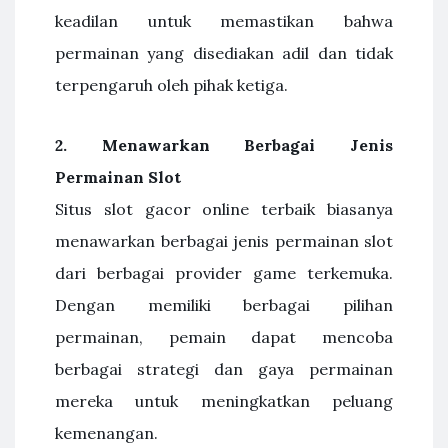
keadilan untuk memastikan bahwa
permainan yang disediakan adil dan tidak
terpengaruh oleh pihak ketiga.
2. Menawarkan Berbagai Jenis
Permainan Slot
Situs slot gacor online terbaik biasanya
menawarkan berbagai jenis permainan slot
dari berbagai provider game terkemuka.
Dengan memiliki berbagai pilihan
permainan, pemain dapat mencoba
berbagai strategi dan gaya permainan
mereka untuk meningkatkan peluang
kemenangan.