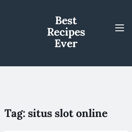
Best
Recipes
Menu
Ever
Tag:
situs slot online