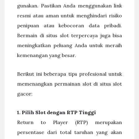
gunakan. Pastikan Anda menggunakan link
resmi atau aman untuk menghindari risiko
penipuan atau kebocoran data pribadi.
Bermain di situs slot terpercaya juga bisa
meningkatkan peluang Anda untuk meraih
kemenangan yang besar.
Berikut ini beberapa tips profesional untuk
memenangkan permainan slot di situs slot
gacor:
1. Pilih Slot dengan RTP Tinggi
Return to Player (RTP) merupakan
persentase dari total taruhan yang akan