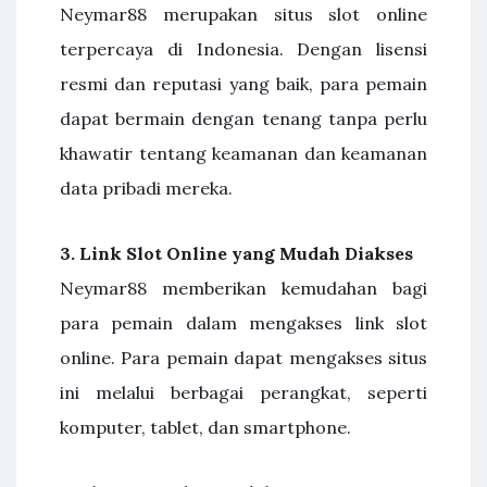
Neymar88 merupakan situs slot online
terpercaya di Indonesia. Dengan lisensi
resmi dan reputasi yang baik, para pemain
dapat bermain dengan tenang tanpa perlu
khawatir tentang keamanan dan keamanan
data pribadi mereka.
3. Link Slot Online yang Mudah Diakses
Neymar88 memberikan kemudahan bagi
para pemain dalam mengakses link slot
online. Para pemain dapat mengakses situs
ini melalui berbagai perangkat, seperti
komputer, tablet, dan smartphone.