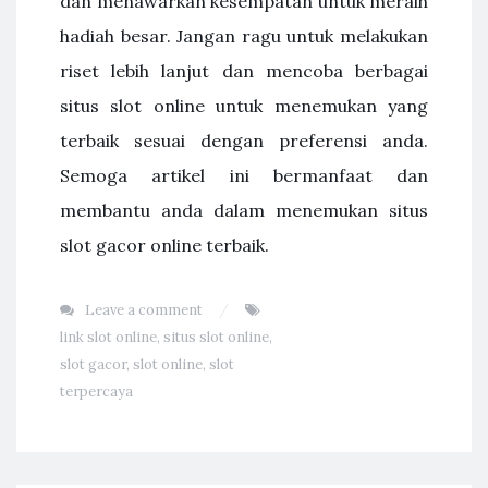
dan menawarkan kesempatan untuk meraih
hadiah besar. Jangan ragu untuk melakukan
riset lebih lanjut dan mencoba berbagai
situs slot online untuk menemukan yang
terbaik sesuai dengan preferensi anda.
Semoga artikel ini bermanfaat dan
membantu anda dalam menemukan situs
slot gacor online terbaik.
Leave a comment
link slot online
,
situs slot online
,
slot gacor
,
slot online
,
slot
terpercaya