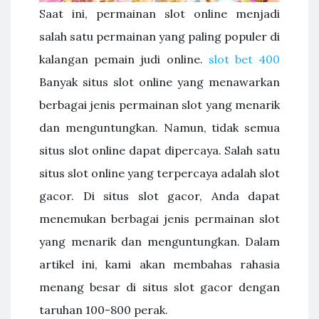
Saat ini, permainan slot online menjadi
salah satu permainan yang paling populer di
kalangan pemain judi online.
slot bet 400
Banyak situs slot online yang menawarkan
berbagai jenis permainan slot yang menarik
dan menguntungkan. Namun, tidak semua
situs slot online dapat dipercaya. Salah satu
situs slot online yang terpercaya adalah slot
gacor. Di situs slot gacor, Anda dapat
menemukan berbagai jenis permainan slot
yang menarik dan menguntungkan. Dalam
artikel ini, kami akan membahas rahasia
menang besar di situs slot gacor dengan
taruhan 100-800 perak.