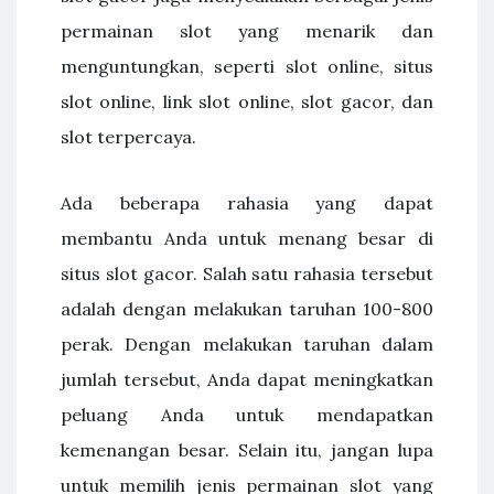
permainan slot yang menarik dan
menguntungkan, seperti slot online, situs
slot online, link slot online, slot gacor, dan
slot terpercaya.
Ada beberapa rahasia yang dapat
membantu Anda untuk menang besar di
situs slot gacor. Salah satu rahasia tersebut
adalah dengan melakukan taruhan 100-800
perak. Dengan melakukan taruhan dalam
jumlah tersebut, Anda dapat meningkatkan
peluang Anda untuk mendapatkan
kemenangan besar. Selain itu, jangan lupa
untuk memilih jenis permainan slot yang