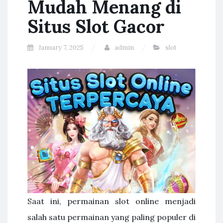
Mudah Menang di
Situs Slot Gacor
January 7, 2025
admin
slot
Saat ini, permainan slot online menjadi
salah satu permainan yang paling populer di