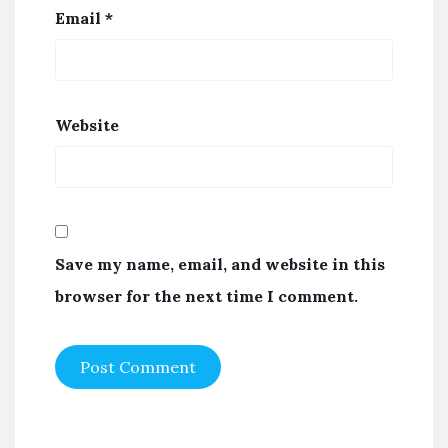
Email
*
Website
Save my name, email, and website in this
browser for the next time I comment.