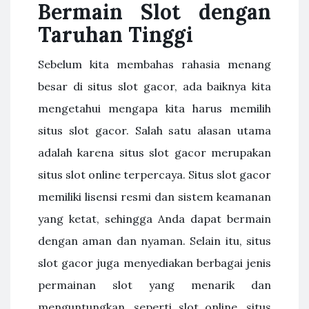
Bermain Slot dengan
Taruhan Tinggi
Sebelum kita membahas rahasia menang
besar di situs slot gacor, ada baiknya kita
mengetahui mengapa kita harus memilih
situs slot gacor. Salah satu alasan utama
adalah karena situs slot gacor merupakan
situs slot online terpercaya. Situs slot gacor
memiliki lisensi resmi dan sistem keamanan
yang ketat, sehingga Anda dapat bermain
dengan aman dan nyaman. Selain itu, situs
slot gacor juga menyediakan berbagai jenis
permainan slot yang menarik dan
menguntungkan, seperti slot online, situs