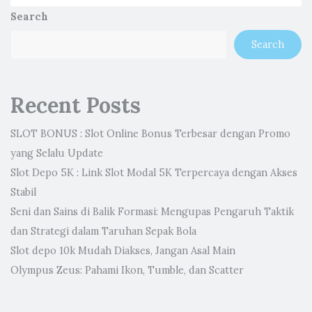
Search
Search
Recent Posts
SLOT BONUS : Slot Online Bonus Terbesar dengan Promo
yang Selalu Update
Slot Depo 5K : Link Slot Modal 5K Terpercaya dengan Akses
Stabil
Seni dan Sains di Balik Formasi: Mengupas Pengaruh Taktik
dan Strategi dalam Taruhan Sepak Bola
Slot depo 10k Mudah Diakses, Jangan Asal Main
Olympus Zeus: Pahami Ikon, Tumble, dan Scatter