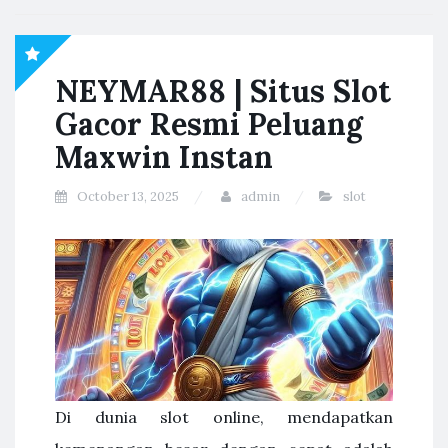
NEYMAR88 | Situs Slot
Gacor Resmi Peluang
Maxwin Instan
October 13, 2025
admin
slot
Di dunia slot online, mendapatkan