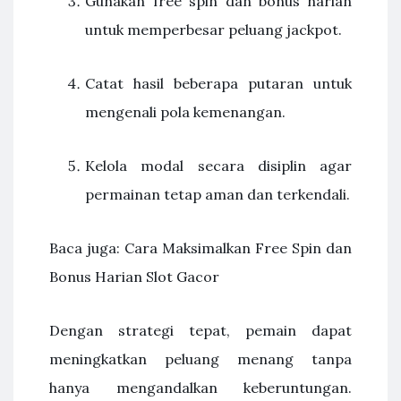
Gunakan free spin dan bonus harian
untuk memperbesar peluang jackpot.
Catat hasil beberapa putaran untuk
mengenali pola kemenangan.
Kelola modal secara disiplin agar
permainan tetap aman dan terkendali.
Baca juga: Cara Maksimalkan Free Spin dan
Bonus Harian Slot Gacor
Dengan strategi tepat, pemain dapat
meningkatkan peluang menang tanpa
hanya mengandalkan keberuntungan.