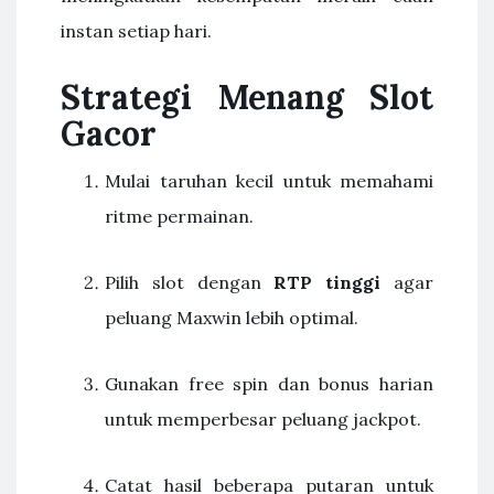
instan setiap hari.
Strategi Menang Slot
Gacor
Mulai taruhan kecil untuk memahami
ritme permainan.
Pilih slot dengan
RTP tinggi
agar
peluang Maxwin lebih optimal.
Gunakan free spin dan bonus harian
untuk memperbesar peluang jackpot.
Catat hasil beberapa putaran untuk