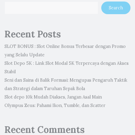
Search
Recent Posts
SLOT BONUS : Slot Online Bonus Terbesar dengan Promo
yang Selalu Update
Slot Depo 5K : Link Slot Modal 5K Terpercaya dengan Akses
Stabil
Seni dan Sains di Balik Formasi: Mengupas Pengaruh Taktik
dan Strategi dalam Taruhan Sepak Bola
Slot depo 10k Mudah Diakses, Jangan Asal Main
Olympus Zeus: Pahami Ikon, Tumble, dan Scatter
Recent Comments