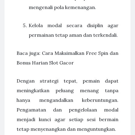
mengenali pola kemenangan.
Kelola modal secara disiplin agar
permainan tetap aman dan terkendali.
Baca juga: Cara Maksimalkan Free Spin dan
Bonus Harian Slot Gacor
Dengan strategi tepat, pemain dapat
meningkatkan peluang menang tanpa
hanya mengandalkan keberuntungan.
Pengamatan dan pengelolaan modal
menjadi kunci agar setiap sesi bermain
tetap menyenangkan dan menguntungkan.