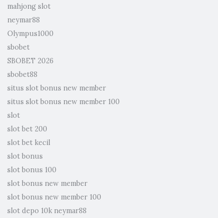
mahjong slot
neymar88
Olympus1000
sbobet
SBOBET 2026
sbobet88
situs slot bonus new member
situs slot bonus new member 100
slot
slot bet 200
slot bet kecil
slot bonus
slot bonus 100
slot bonus new member
slot bonus new member 100
slot depo 10k neymar88