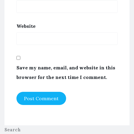
Website
Save my name, email, and website in this
browser for the next time I comment.
Search