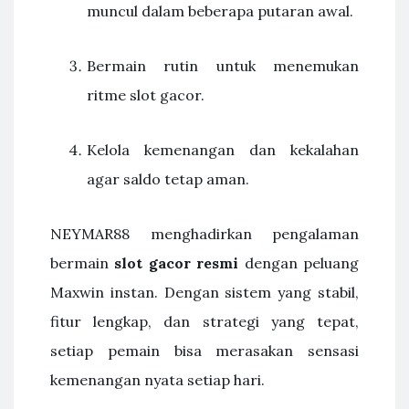
muncul dalam beberapa putaran awal.
Bermain rutin untuk menemukan
ritme slot gacor.
Kelola kemenangan dan kekalahan
agar saldo tetap aman.
NEYMAR88 menghadirkan pengalaman
bermain
slot gacor resmi
dengan peluang
Maxwin instan. Dengan sistem yang stabil,
fitur lengkap, dan strategi yang tepat,
setiap pemain bisa merasakan sensasi
kemenangan nyata setiap hari.