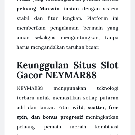
peluang Maxwin instan
dengan sistem
stabil dan fitur lengkap. Platform ini
memberikan pengalaman bermain yang
aman sekaligus menguntungkan, tanpa
harus mengandalkan taruhan besar.
Keunggulan Situs Slot
Gacor NEYMAR88
NEYMAR88 menggunakan teknologi
terbaru untuk memastikan setiap putaran
adil dan lancar. Fitur
wild, scatter, free
spin, dan bonus progresif
meningkatkan
peluang pemain meraih kombinasi