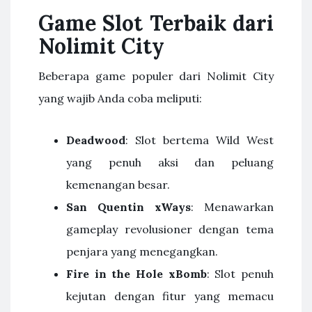
Game Slot Terbaik dari
Nolimit City
Beberapa game populer dari Nolimit City
yang wajib Anda coba meliputi:
Deadwood
: Slot bertema Wild West
yang penuh aksi dan peluang
kemenangan besar.
San Quentin xWays
: Menawarkan
gameplay revolusioner dengan tema
penjara yang menegangkan.
Fire in the Hole xBomb
: Slot penuh
kejutan dengan fitur yang memacu