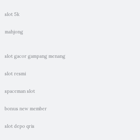
slot 5k
mahjong
slot gacor gampang menang
slot resmi
spaceman slot
bonus new member
slot depo qris