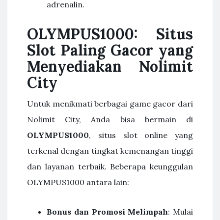
adrenalin.
OLYMPUS1000: Situs
Slot Paling Gacor yang
Menyediakan Nolimit
City
Untuk menikmati berbagai game gacor dari
Nolimit City, Anda bisa bermain di
OLYMPUS1000
, situs slot online yang
terkenal dengan tingkat kemenangan tinggi
dan layanan terbaik. Beberapa keunggulan
OLYMPUS1000 antara lain:
Bonus dan Promosi Melimpah
: Mulai