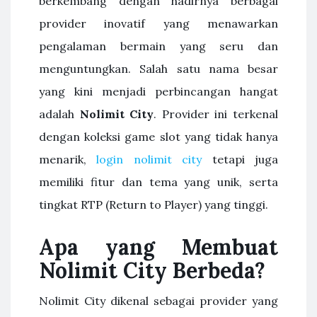
berkembang dengan hadirnya berbagai
provider inovatif yang menawarkan
pengalaman bermain yang seru dan
menguntungkan. Salah satu nama besar
yang kini menjadi perbincangan hangat
adalah
Nolimit City
. Provider ini terkenal
dengan koleksi game slot yang tidak hanya
menarik,
login nolimit city
tetapi juga
memiliki fitur dan tema yang unik, serta
tingkat RTP (Return to Player) yang tinggi.
Apa yang Membuat
Nolimit City Berbeda?
Nolimit City dikenal sebagai provider yang