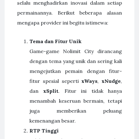
selalu menghadirkan inovasi dalam setiap
permainannya. Berikut beberapa alasan
mengapa provider ini begitu istimewa:
Tema dan Fitur Unik
Game-game Nolimit City dirancang
dengan tema yang unik dan sering kali
mengejutkan pemain dengan fitur-
fitur spesial seperti
xWays
,
xNudge
,
dan
xSplit
. Fitur ini tidak hanya
menambah keseruan bermain, tetapi
juga memberikan peluang
kemenangan besar.
RTP Tinggi