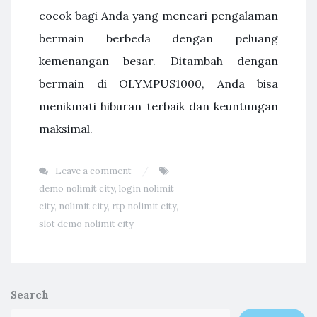
cocok bagi Anda yang mencari pengalaman
bermain berbeda dengan peluang
kemenangan besar. Ditambah dengan
bermain di OLYMPUS1000, Anda bisa
menikmati hiburan terbaik dan keuntungan
maksimal.
Leave a comment
demo nolimit city
,
login nolimit
city
,
nolimit city
,
rtp nolimit city
,
slot demo nolimit city
Search