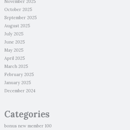
November 2025
October 2025
September 2025
August 2025
July 2025
June 2025
May 2025
April 2025
March 2025
February 2025
January 2025
December 2024
Categories
bonus new member 100