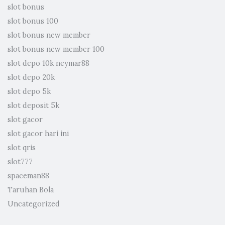
slot bonus
slot bonus 100
slot bonus new member
slot bonus new member 100
slot depo 10k neymar88
slot depo 20k
slot depo 5k
slot deposit 5k
slot gacor
slot gacor hari ini
slot qris
slot777
spaceman88
Taruhan Bola
Uncategorized