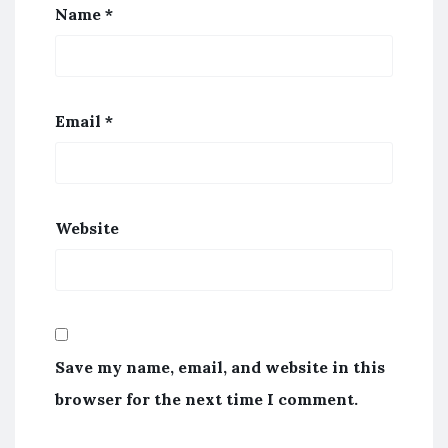
Name
*
Email
*
Website
Save my name, email, and website in this
browser for the next time I comment.