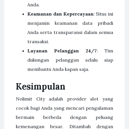
Anda.
Keamanan dan Kepercayaan
: Situs ini
menjamin keamanan data pribadi
Anda serta transparansi dalam semua
transaksi.
Layanan Pelanggan 24/7
: Tim
dukungan pelanggan selalu siap
membantu Anda kapan saja.
Kesimpulan
Nolimit City adalah provider slot yang
cocok bagi Anda yang mencari pengalaman
bermain berbeda dengan peluang
kemenangan besar. Ditambah dengan