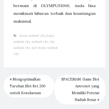
bermain di OLYMPUS1000, Anda bisa
menikmati hiburan terbaik dan keuntungan
maksimal.
demo nolimit city
,
login
nolimit city
,
nolimit city
,
rtp
nolimit city
,
slot demo nolimit
city
Mengoptimalkan
SPACEMAN: Game Slot
Taruhan Slot Bet 200
Astronot yang
untuk Kesuksesan
Memiliki Potensi
Hadiah Besar