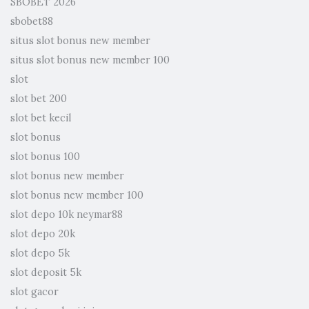
SBOBET 2026
sbobet88
situs slot bonus new member
situs slot bonus new member 100
slot
slot bet 200
slot bet kecil
slot bonus
slot bonus 100
slot bonus new member
slot bonus new member 100
slot depo 10k neymar88
slot depo 20k
slot depo 5k
slot deposit 5k
slot gacor