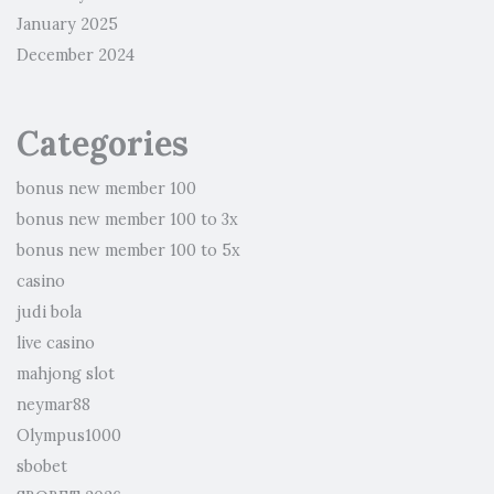
January 2025
December 2024
Categories
bonus new member 100
bonus new member 100 to 3x
bonus new member 100 to 5x
casino
judi bola
live casino
mahjong slot
neymar88
Olympus1000
sbobet