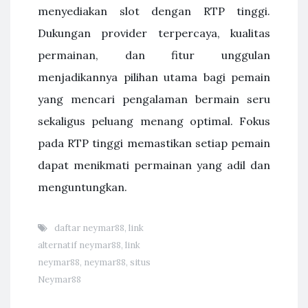
menyediakan slot dengan RTP tinggi.
Dukungan provider terpercaya, kualitas
permainan, dan fitur unggulan
menjadikannya pilihan utama bagi pemain
yang mencari pengalaman bermain seru
sekaligus peluang menang optimal. Fokus
pada RTP tinggi memastikan setiap pemain
dapat menikmati permainan yang adil dan
menguntungkan.
daftar neymar88
,
link
alternatif neymar88
,
link
neymar88
,
neymar88
,
situs
Neymar88