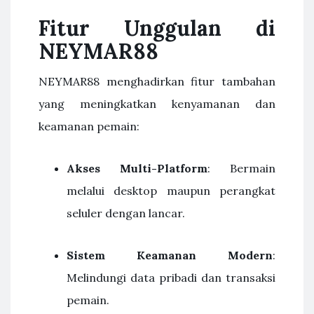
Fitur Unggulan di
NEYMAR88
NEYMAR88 menghadirkan fitur tambahan
yang meningkatkan kenyamanan dan
keamanan pemain:
Akses Multi-Platform
: Bermain
melalui desktop maupun perangkat
seluler dengan lancar.
Sistem Keamanan Modern
:
Melindungi data pribadi dan transaksi
pemain.