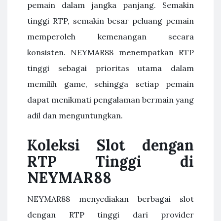
pemain dalam jangka panjang. Semakin
tinggi RTP, semakin besar peluang pemain
memperoleh kemenangan secara
konsisten. NEYMAR88 menempatkan RTP
tinggi sebagai prioritas utama dalam
memilih game, sehingga setiap pemain
dapat menikmati pengalaman bermain yang
adil dan menguntungkan.
Koleksi Slot dengan
RTP Tinggi di
NEYMAR88
NEYMAR88 menyediakan berbagai slot
dengan RTP tinggi dari provider