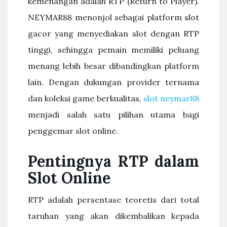
kemenangan adalah RTP (Return to Player).
NEYMAR88 menonjol sebagai platform slot
gacor yang menyediakan slot dengan RTP
tinggi, sehingga pemain memiliki peluang
menang lebih besar dibandingkan platform
lain. Dengan dukungan provider ternama
dan koleksi game berkualitas,
slot neymar88
menjadi salah satu pilihan utama bagi
penggemar slot online.
Pentingnya RTP dalam
Slot Online
RTP adalah persentase teoretis dari total
taruhan yang akan dikembalikan kepada