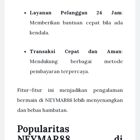
Layanan Pelanggan 24 Jam
:
Memberikan bantuan cepat bila ada
kendala.
Transaksi Cepat dan Aman
:
Mendukung berbagai metode
pembayaran terpercaya.
Fitur-fitur ini menjadikan pengalaman
bermain di NEYMAR88 lebih menyenangkan
dan bebas hambatan.
Popularitas
NEYMAR88 di