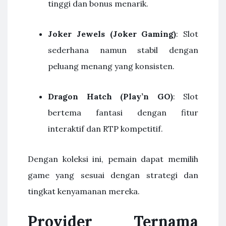
tinggi dan bonus menarik.
Joker Jewels (Joker Gaming)
: Slot
sederhana namun stabil dengan
peluang menang yang konsisten.
Dragon Hatch (Play’n GO)
: Slot
bertema fantasi dengan fitur
interaktif dan RTP kompetitif.
Dengan koleksi ini, pemain dapat memilih
game yang sesuai dengan strategi dan
tingkat kenyamanan mereka.
Provider Ternama