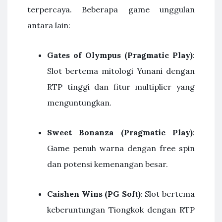
terpercaya. Beberapa game unggulan
antara lain:
Gates of Olympus (Pragmatic Play)
:
Slot bertema mitologi Yunani dengan
RTP tinggi dan fitur multiplier yang
menguntungkan.
Sweet Bonanza (Pragmatic Play)
:
Game penuh warna dengan free spin
dan potensi kemenangan besar.
Caishen Wins (PG Soft)
: Slot bertema
keberuntungan Tiongkok dengan RTP