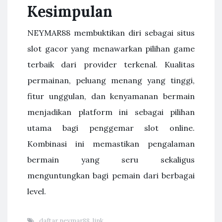
Kesimpulan
NEYMAR88 membuktikan diri sebagai situs
slot gacor yang menawarkan pilihan game
terbaik dari provider terkenal. Kualitas
permainan, peluang menang yang tinggi,
fitur unggulan, dan kenyamanan bermain
menjadikan platform ini sebagai pilihan
utama bagi penggemar slot online.
Kombinasi ini memastikan pengalaman
bermain yang seru sekaligus
menguntungkan bagi pemain dari berbagai
level.
daftar neymar88
,
link