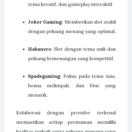
tema kreatif, dan gameplay interaktif.
Joker Gaming
: Memberikan slot stabil
dengan peluang menang yang optimal.
Habanero
: Slot dengan tema unik dan
peluang kemenangan yang kompetitif.
Spadegaming
: Fokus pada tema Asia,
bonus melimpah, dan fitur yang
menarik.
Kolaborasi dengan provider terkenal
memastikan setiap permainan memiliki
kualitas terbaik serta peluang menang yang