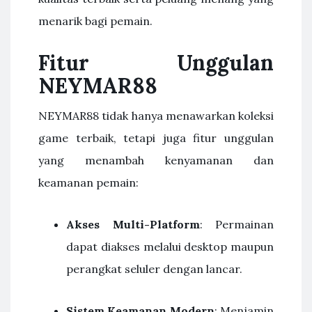
menarik bagi pemain.
Fitur Unggulan
NEYMAR88
NEYMAR88 tidak hanya menawarkan koleksi
game terbaik, tetapi juga fitur unggulan
yang menambah kenyamanan dan
keamanan pemain:
Akses Multi-Platform
: Permainan
dapat diakses melalui desktop maupun
perangkat seluler dengan lancar.
Sistem Keamanan Modern
: Menjamin