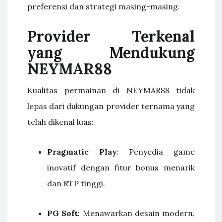
preferensi dan strategi masing-masing.
Provider Terkenal
yang Mendukung
NEYMAR88
Kualitas permainan di NEYMAR88 tidak
lepas dari dukungan provider ternama yang
telah dikenal luas:
Pragmatic Play
: Penyedia game
inovatif dengan fitur bonus menarik
dan RTP tinggi.
PG Soft
: Menawarkan desain modern,