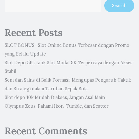
Search
Recent Posts
SLOT BONUS : Slot Online Bonus Terbesar dengan Promo
yang Selalu Update
Slot Depo 5K : Link Slot Modal 5K Terpercaya dengan Akses
Stabil
Seni dan Sains di Balik Formasi: Mengupas Pengaruh Taktik
dan Strategi dalam Taruhan Sepak Bola
Slot depo 10k Mudah Diakses, Jangan Asal Main
Olympus Zeus: Pahami Ikon, Tumble, dan Scatter
Recent Comments