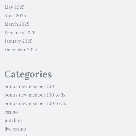
May 2025
April 2025
March 2025
February 2025
January 2025
December 2024
Categories
bonus new member 100
bonus new member 100 to 3x
bonus new member 100 to 5x
casino
judi bola
live casino