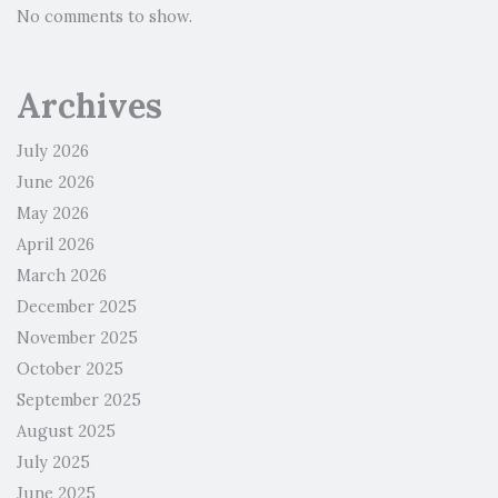
No comments to show.
Archives
July 2026
June 2026
May 2026
April 2026
March 2026
December 2025
November 2025
October 2025
September 2025
August 2025
July 2025
June 2025