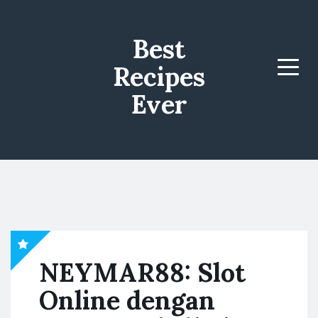
Best
Recipes
Menu
Ever
NEYMAR88: Slot
Online dengan