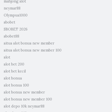
mahjong slot
neymar88
Olympus1000
sbobet
SBOBET 2026
sbobet88
situs slot bonus new member
situs slot bonus new member 100
slot
slot bet 200
slot bet kecil
slot bonus
slot bonus 100
slot bonus new member
slot bonus new member 100
slot depo 10k neymar88