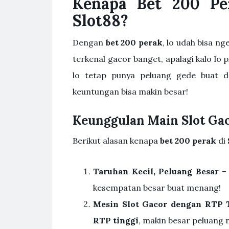
Kenapa Bet 200 Pe
Slot88?
Dengan
bet 200 perak
, lo udah bisa n
terkenal gacor banget, apalagi kalo lo 
lo tetap punya peluang gede buat 
keuntungan bisa makin besar!
Keunggulan Main Slot Gac
Berikut alasan kenapa
bet 200 perak
di
Taruhan Kecil, Peluang Besar
–
kesempatan besar buat menang!
Mesin Slot Gacor dengan RTP 
RTP tinggi
, makin besar peluang 