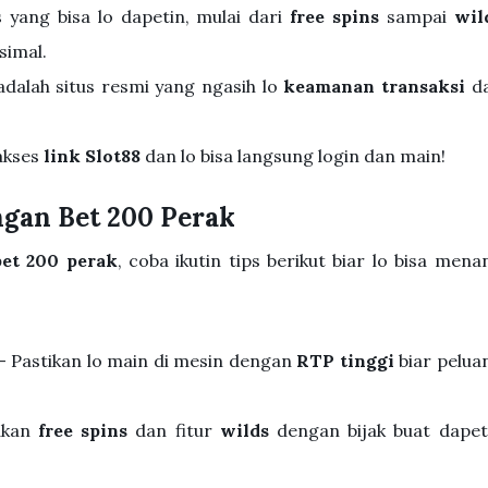
yang bisa lo dapetin, mulai dari
free spins
sampai
wil
simal.
dalah situs resmi yang ngasih lo
keamanan transaksi
d
akses
link Slot88
dan lo bisa langsung login dan main!
ngan Bet 200 Perak
bet 200 perak
, coba ikutin tips berikut biar lo bisa mena
– Pastikan lo main di mesin dengan
RTP tinggi
biar pelua
akan
free spins
dan fitur
wilds
dengan bijak buat dapet