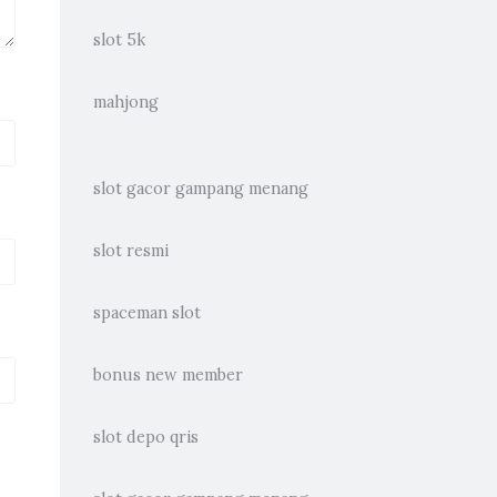
slot 5k
mahjong
slot gacor gampang menang
slot resmi
spaceman slot
bonus new member
slot depo qris