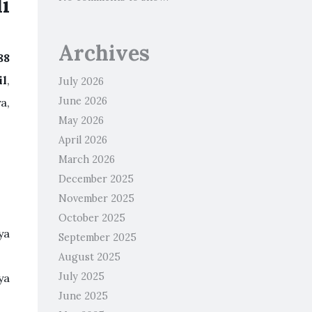
i
Archives
88
il
,
July 2026
June 2026
a,
May 2026
April 2026
March 2026
December 2025
November 2025
October 2025
ya
September 2025
August 2025
July 2025
ya
June 2025