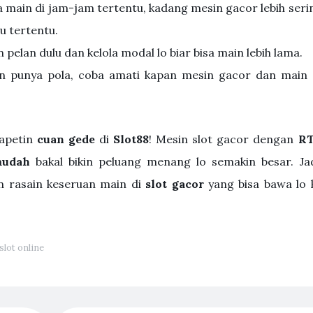
 main di jam-jam tertentu, kadang mesin gacor lebih seri
 tertentu.
 pelan dulu dan kelola modal lo biar bisa main lebih lama.
n punya pola, coba amati kapan mesin gacor dan main 
dapetin
cuan gede
di
Slot88
! Mesin slot gacor dengan
R
mudah
bakal bikin peluang menang lo semakin besar. Jad
an rasain keseruan main di
slot gacor
yang bisa bawa lo 
slot online