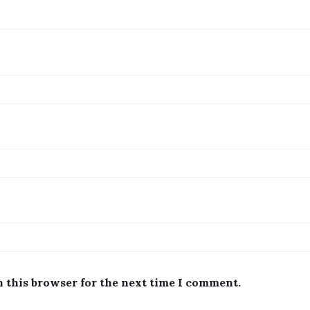
n this browser for the next time I comment.