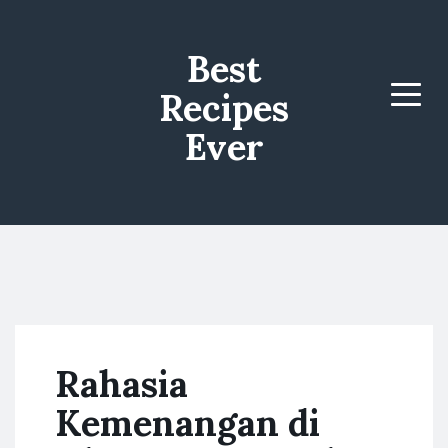
Best
Recipes
Menu
Ever
Rahasia
Kemenangan di