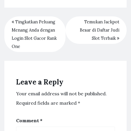
Tingkatkan Peluang
Temukan Jackpot
Menang Anda dengan
Besar di Daftar Judi
Login Slot Gacor Rank
Slot Terbaik
One
Leave a Reply
Your email address will not be published.
Required fields are marked
*
Comment
*