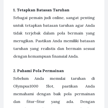
1. Tetapkan Batasan Taruhan
Sebagai pemain judi online, sangat penting
untuk tetapkan batasan taruhan agar Anda
tidak terjebak dalam pola bermain yang
merugikan. Pastikan Anda memiliki batasan
taruhan yang realistis dan bermain sesuai
dengan kemampuan finansial Anda.
2. Pahami Pola Permainan
Sebelum Anda memulai taruhan di
Olympus1000 Slot, pastikan Anda
memahami dengan baik pola permainan
dan fitur-fitur yang ada. Dengan