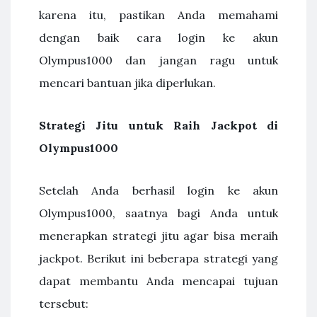
karena itu, pastikan Anda memahami
dengan baik cara login ke akun
Olympus1000 dan jangan ragu untuk
mencari bantuan jika diperlukan.
Strategi Jitu untuk Raih Jackpot di
Olympus1000
Setelah Anda berhasil login ke akun
Olympus1000, saatnya bagi Anda untuk
menerapkan strategi jitu agar bisa meraih
jackpot. Berikut ini beberapa strategi yang
dapat membantu Anda mencapai tujuan
tersebut: