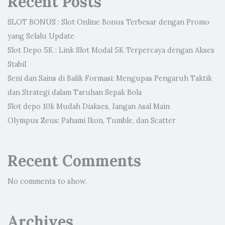
Recent Posts
SLOT BONUS : Slot Online Bonus Terbesar dengan Promo
yang Selalu Update
Slot Depo 5K : Link Slot Modal 5K Terpercaya dengan Akses
Stabil
Seni dan Sains di Balik Formasi: Mengupas Pengaruh Taktik
dan Strategi dalam Taruhan Sepak Bola
Slot depo 10k Mudah Diakses, Jangan Asal Main
Olympus Zeus: Pahami Ikon, Tumble, dan Scatter
Recent Comments
No comments to show.
Archives