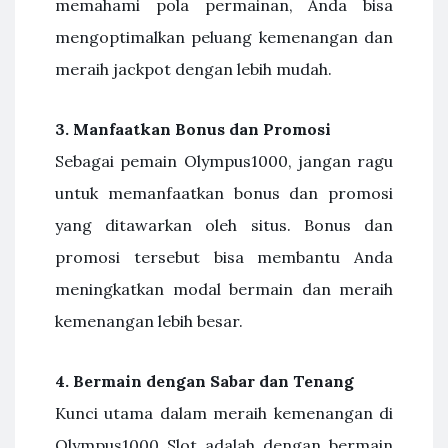
memahami pola permainan, Anda bisa
mengoptimalkan peluang kemenangan dan
meraih jackpot dengan lebih mudah.
3. Manfaatkan Bonus dan Promosi
Sebagai pemain Olympus1000, jangan ragu
untuk memanfaatkan bonus dan promosi
yang ditawarkan oleh situs. Bonus dan
promosi tersebut bisa membantu Anda
meningkatkan modal bermain dan meraih
kemenangan lebih besar.
4. Bermain dengan Sabar dan Tenang
Kunci utama dalam meraih kemenangan di
Olympus1000 Slot adalah dengan bermain