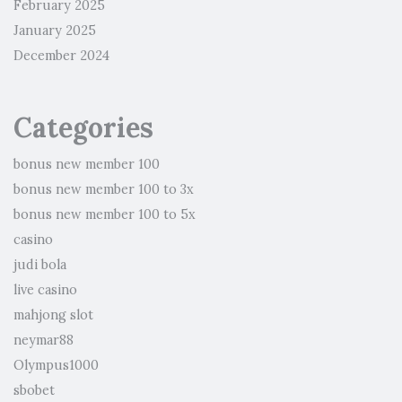
February 2025
January 2025
December 2024
Categories
bonus new member 100
bonus new member 100 to 3x
bonus new member 100 to 5x
casino
judi bola
live casino
mahjong slot
neymar88
Olympus1000
sbobet