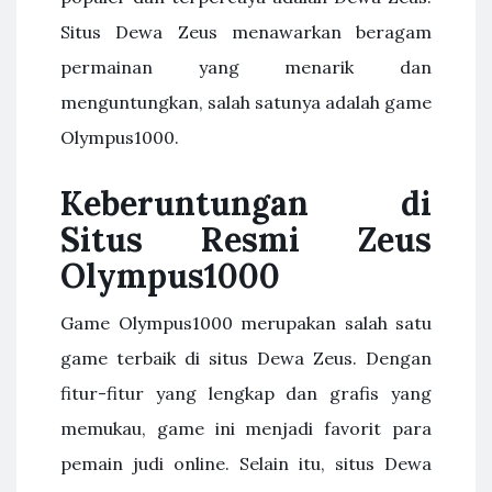
Situs Dewa Zeus menawarkan beragam
permainan yang menarik dan
menguntungkan, salah satunya adalah game
Olympus1000.
Keberuntungan di
Situs Resmi Zeus
Olympus1000
Game Olympus1000 merupakan salah satu
game terbaik di situs Dewa Zeus. Dengan
fitur-fitur yang lengkap dan grafis yang
memukau, game ini menjadi favorit para
pemain judi online. Selain itu, situs Dewa