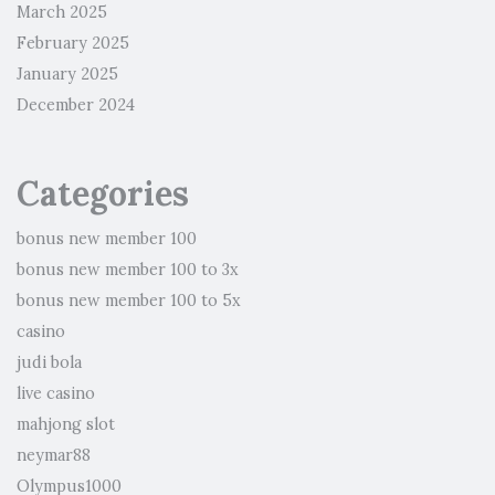
March 2025
February 2025
January 2025
December 2024
Categories
bonus new member 100
bonus new member 100 to 3x
bonus new member 100 to 5x
casino
judi bola
live casino
mahjong slot
neymar88
Olympus1000