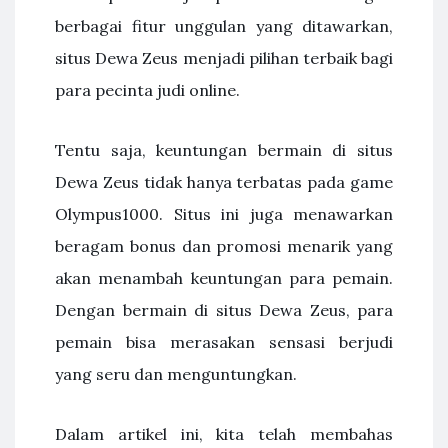
berbagai fitur unggulan yang ditawarkan,
situs Dewa Zeus menjadi pilihan terbaik bagi
para pecinta judi online.
Tentu saja, keuntungan bermain di situs
Dewa Zeus tidak hanya terbatas pada game
Olympus1000. Situs ini juga menawarkan
beragam bonus dan promosi menarik yang
akan menambah keuntungan para pemain.
Dengan bermain di situs Dewa Zeus, para
pemain bisa merasakan sensasi berjudi
yang seru dan menguntungkan.
Dalam artikel ini, kita telah membahas