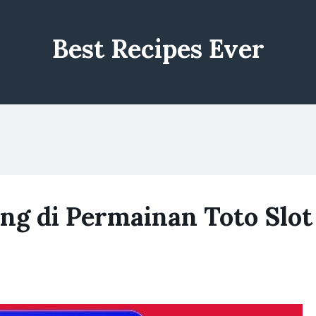
Best Recipes Ever
ng di Permainan Toto Slot