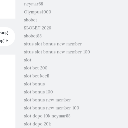
neymar88
Olympus1000
sbobet
SBOBET 2026
yang
sbobet88
ng!
situs slot bonus new member
situs slot bonus new member 100
slot
slot bet 200
slot bet kecil
slot bonus
slot bonus 100
slot bonus new member
slot bonus new member 100
slot depo 10k neymar88
slot depo 20k