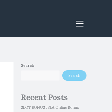
Menu
Search
Search
Recent Posts
SLOT BONUS : Slot Online Bonus