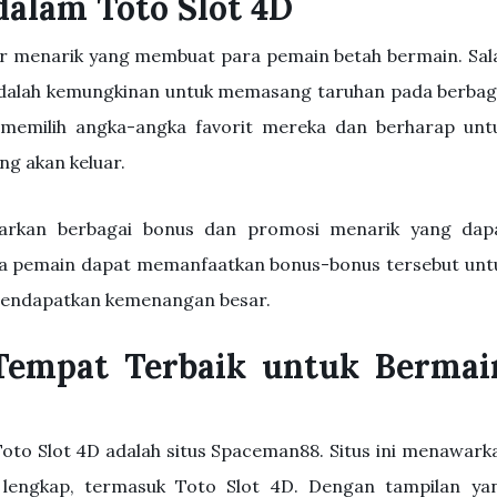
dalam Toto Slot 4D
ur menarik yang membuat para pemain betah bermain. Sal
 adalah kemungkinan untuk memasang taruhan pada berbag
memilih angka-angka favorit mereka dan berharap unt
g akan keluar.
warkan berbagai bonus dan promosi menarik yang dap
a pemain dapat memanfaatkan bonus-bonus tersebut unt
endapatkan kemenangan besar.
Tempat Terbaik untuk Bermai
 Toto Slot 4D adalah situs Spaceman88. Situs ini menawark
 lengkap, termasuk Toto Slot 4D. Dengan tampilan ya