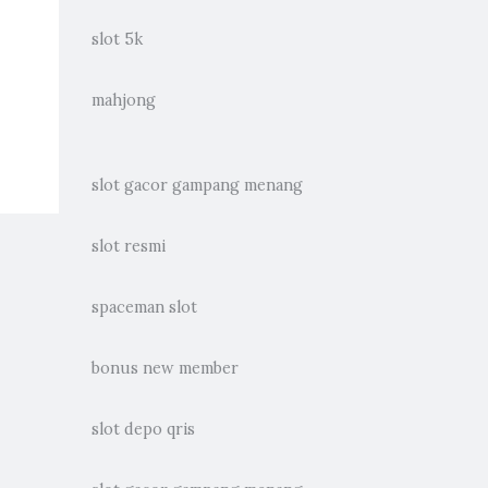
slot 5k
mahjong
slot gacor gampang menang
slot resmi
spaceman slot
bonus new member
slot depo qris