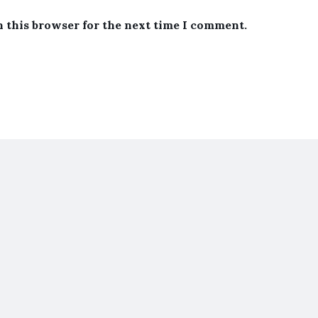
n this browser for the next time I comment.