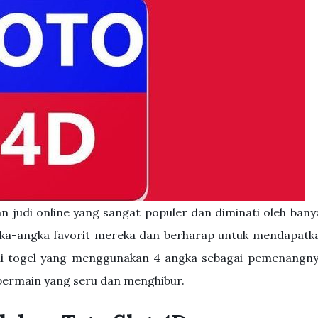
n judi online yang sangat populer dan diminati oleh bany
gka-angka favorit mereka dan berharap untuk mendapatk
i togel yang menggunakan 4 angka sebagai pemenangny
ermain yang seru dan menghibur.