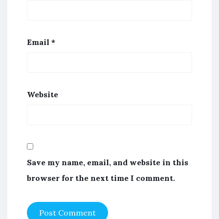
Email
*
Website
Save my name, email, and website in this
browser for the next time I comment.