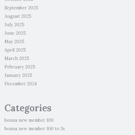
September 2025
August 2025
July 2025
June 2025
May 2025
April 2025
March 2025
February 2025
January 2025
December 2024
Categories
bonus new member 100
bonus new member 100 to 3x