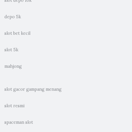
slot depo 10k
depo 5k
slot bet kecil
slot 5k
mahjong
slot gacor gampang menang
slot resmi
spaceman slot