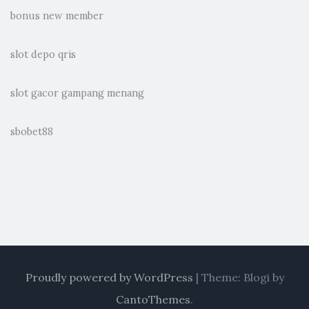
bonus new member
slot depo qris
slot gacor gampang menang
sbobet88
Proudly powered by WordPress
|
Theme: Blogi by
CantoThemes
.